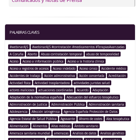
Comunicados y Notas de Prensa
PALABRAS CLAVES
#webinarAJS
#webinarAJS #contratación #medicamentos #TerapiasAvanzadas
A Coruña
Aborto
Abuso contratación temporal
abuso de temporalidad
Acceso
Acceso a información pública
Acceso a la historia clínica
Acceso a registros de accesos
Acceso indebido
Acceso único
Accidente médico
Accidentes de trabajo
Acción administrativa
Acción concertada
Acreditación
Actividad física
Actividad trasplantadora
actividades juristas salud
actores maliciosos
actuaciones coordinadas
Acuerdo
Adaptación
Adaptación de la normativa española
Adecuación del esfuerzo terapéutico
Administración de Justicia
Administración Pública
Administración sanitaria
Adolescencia
Afección iatrogénica
Agencia Española Protección de Datos
Agencia Estatal de Salud Pública
Agravante
Ahorro de costes
Alea terapéutica
Alimentación
Alimentos
Altas médicas
Ámbito sanitario
Amenaza sanitaria mundial
amenazas
Análisis de datos
Análisis genético