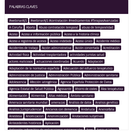
PALABRAS CLAVES
#webinarAJS
#webinarAJS #contratación #medicamentos #TerapiasAvanzadas
A Coruña
Aborto
Abuso contratación temporal
abuso de temporalidad
Acceso
Acceso a información pública
Acceso a la historia clínica
Acceso a registros de accesos
Acceso indebido
Acceso único
Accidente médico
Accidentes de trabajo
Acción administrativa
Acción concertada
Acreditación
Actividad física
Actividad trasplantadora
actividades juristas salud
actores maliciosos
actuaciones coordinadas
Acuerdo
Adaptación
Adaptación de la normativa española
Adecuación del esfuerzo terapéutico
Administración de Justicia
Administración Pública
Administración sanitaria
Adolescencia
Afección iatrogénica
Agencia Española Protección de Datos
Agencia Estatal de Salud Pública
Agravante
Ahorro de costes
Alea terapéutica
Alimentación
Alimentos
Altas médicas
Ámbito sanitario
Amenaza sanitaria mundial
amenazas
Análisis de datos
Análisis genético
Análisis Jurisprudencial
Ancianos con demencia
Andalucía
Anencefalia
Anestesia
Anomizacion
Anonimización
Anotaciones subjetivas
Antecedentes históricos
Aplicación
Aplicación informática de reclamaciones patrimoniales
Apps
Aptitud laboral