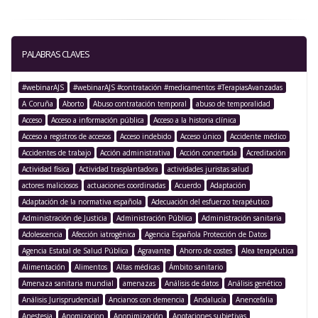
PALABRAS CLAVES
#webinarAJS
#webinarAJS #contratación #medicamentos #TerapiasAvanzadas
A Coruña
Aborto
Abuso contratación temporal
abuso de temporalidad
Acceso
Acceso a información pública
Acceso a la historia clínica
Acceso a registros de accesos
Acceso indebido
Acceso único
Accidente médico
Accidentes de trabajo
Acción administrativa
Acción concertada
Acreditación
Actividad física
Actividad trasplantadora
actividades juristas salud
actores maliciosos
actuaciones coordinadas
Acuerdo
Adaptación
Adaptación de la normativa española
Adecuación del esfuerzo terapéutico
Administración de Justicia
Administración Pública
Administración sanitaria
Adolescencia
Afección iatrogénica
Agencia Española Protección de Datos
Agencia Estatal de Salud Pública
Agravante
Ahorro de costes
Alea terapéutica
Alimentación
Alimentos
Altas médicas
Ámbito sanitario
Amenaza sanitaria mundial
amenazas
Análisis de datos
Análisis genético
Análisis Jurisprudencial
Ancianos con demencia
Andalucía
Anencefalia
Anestesia
Anomizacion
Anonimización
Anotaciones subjetivas