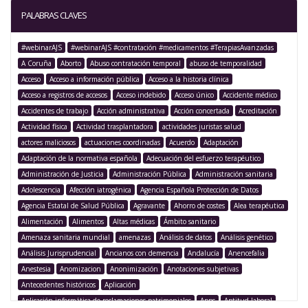
PALABRAS CLAVES
#webinarAJS
#webinarAJS #contratación #medicamentos #TerapiasAvanzadas
A Coruña
Aborto
Abuso contratación temporal
abuso de temporalidad
Acceso
Acceso a información pública
Acceso a la historia clínica
Acceso a registros de accesos
Acceso indebido
Acceso único
Accidente médico
Accidentes de trabajo
Acción administrativa
Acción concertada
Acreditación
Actividad física
Actividad trasplantadora
actividades juristas salud
actores maliciosos
actuaciones coordinadas
Acuerdo
Adaptación
Adaptación de la normativa española
Adecuación del esfuerzo terapéutico
Administración de Justicia
Administración Pública
Administración sanitaria
Adolescencia
Afección iatrogénica
Agencia Española Protección de Datos
Agencia Estatal de Salud Pública
Agravante
Ahorro de costes
Alea terapéutica
Alimentación
Alimentos
Altas médicas
Ámbito sanitario
Amenaza sanitaria mundial
amenazas
Análisis de datos
Análisis genético
Análisis Jurisprudencial
Ancianos con demencia
Andalucía
Anencefalia
Anestesia
Anomizacion
Anonimización
Anotaciones subjetivas
Antecedentes históricos
Aplicación
Aplicación informática de reclamaciones patrimoniales
Apps
Aptitud laboral