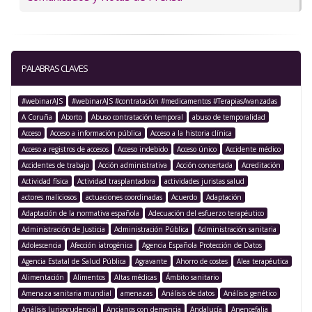
PALABRAS CLAVES
#webinarAJS
#webinarAJS #contratación #medicamentos #TerapiasAvanzadas
A Coruña
Aborto
Abuso contratación temporal
abuso de temporalidad
Acceso
Acceso a información pública
Acceso a la historia clínica
Acceso a registros de accesos
Acceso indebido
Acceso único
Accidente médico
Accidentes de trabajo
Acción administrativa
Acción concertada
Acreditación
Actividad física
Actividad trasplantadora
actividades juristas salud
actores maliciosos
actuaciones coordinadas
Acuerdo
Adaptación
Adaptación de la normativa española
Adecuación del esfuerzo terapéutico
Administración de Justicia
Administración Pública
Administración sanitaria
Adolescencia
Afección iatrogénica
Agencia Española Protección de Datos
Agencia Estatal de Salud Pública
Agravante
Ahorro de costes
Alea terapéutica
Alimentación
Alimentos
Altas médicas
Ámbito sanitario
Amenaza sanitaria mundial
amenazas
Análisis de datos
Análisis genético
Análisis Jurisprudencial
Ancianos con demencia
Andalucía
Anencefalia