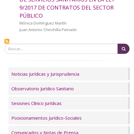
a
9/2017 DE CONTRATOS DEL SECTOR
PÚBLICO
la
Autor/a
Mónica Domínguez Martín
navegación
Juan Antonio Chinchilla Peinado
Bu
Servicios
Noticias Jurídicas y Jurisprudencia
Observatorio Jurídico Sanitario
Sesiones Clínico Jurídicas
Posicionamientos Jurídico-Sociales
Comunicados y Notas de Prensa