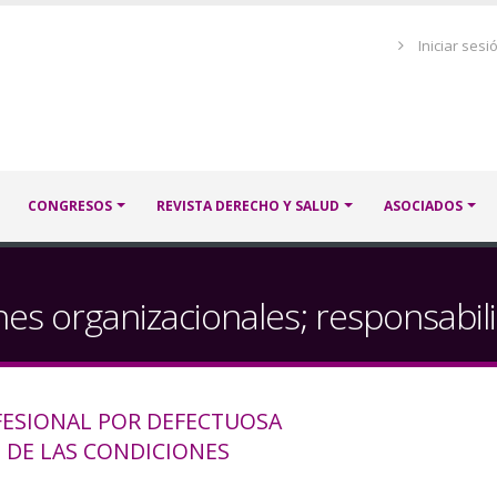
Menú
Iniciar sesi
de
cuenta
de
usuario
CONGRESOS
REVISTA DERECHO Y SALUD
ASOCIADOS
nes organizacionales; responsabil
FESIONAL POR DEFECTUOSA
Z DE LAS CONDICIONES