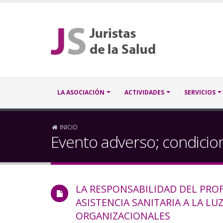
Pasar
al
contenido
principal
Navegación
LA ASOCIACIÓN
ACTIVIDADES
SERVICIOS
principal
Sobrescribir
INICIO
Evento adverso; condicio
enlaces
de
LA RESPONSABILIDAD DEL PRO
ayuda
ASISTENCIA SANITARIA A LA LU
a
ORGANIZACIONALES