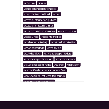
A Coruña
Aborto
Abuso contratación temporal
abuso de temporalidad
Acceso
Acceso a información pública
Acceso a la historia clínica
Acceso a registros de accesos
Acceso indebido
Acceso único
Accidente médico
Accidentes de trabajo
Acción administrativa
Acción concertada
Acreditación
Actividad física
Actividad trasplantadora
actividades juristas salud
actores maliciosos
actuaciones coordinadas
Acuerdo
Adaptación
Adaptación de la normativa española
Adecuación del esfuerzo terapéutico
Administración de Justicia
Administración Pública
Administración sanitaria
Adolescencia
Afección iatrogénica
Agencia Española Protección de Datos