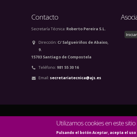
Contacto
Asoci
Secretaría Técnica:
Roberto Pereira S.L.
Inicia
Dirección:
C/ Salgueiriños de Abaixo,
9.
15703 Santiago de Compostela
Teléfono:
981 55 30 16
Email:
secretariatecnica@ajs.es
© Copyright 2020. Todos
Utilizamos cookies en este sitio
Pulsando el botón Aceptar, acepta el uso