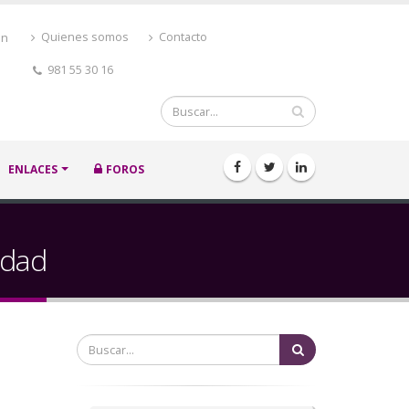
ón
Quienes somos
Contacto
981 55 30 16
Buscar
ENLACES
FOROS
idad
Buscar