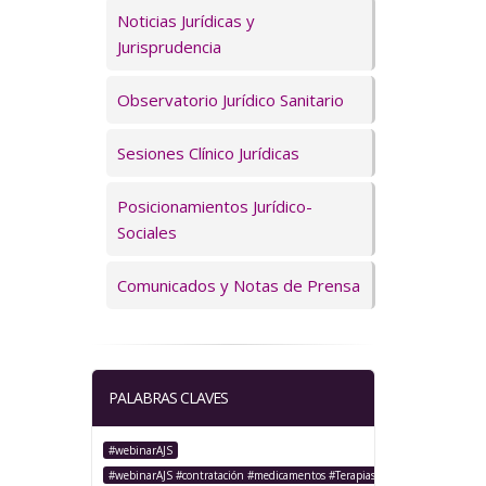
Servicios
Noticias Jurídicas y
Jurisprudencia
Observatorio Jurídico Sanitario
Sesiones Clínico Jurídicas
Posicionamientos Jurídico-
Sociales
Comunicados y Notas de Prensa
PALABRAS CLAVES
#webinarAJS
#webinarAJS #contratación #medicamentos #TerapiasAvanzadas