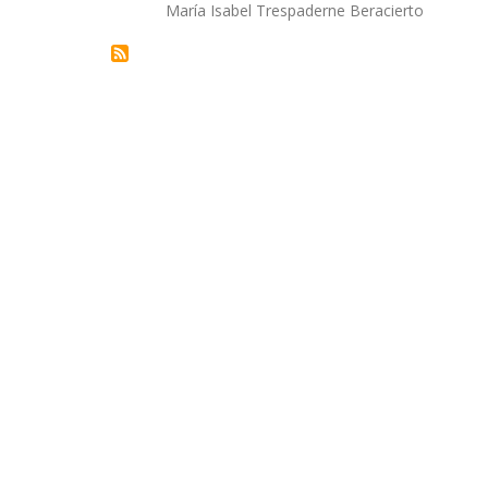
Autor/a
María Isabel Trespaderne Beracierto
la
navegación