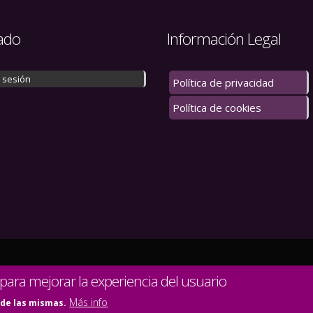
ado
Información Legal
r sesión
Política de privacidad
Política de cookies
 los derechos reservados.
 para mejorar la experiencia del usuario
Más info
 de las mismas.