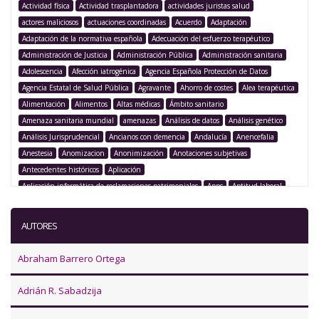
Actividad física
Actividad trasplantadora
actividades juristas salud
actores maliciosos
actuaciones coordinadas
Acuerdo
Adaptación
Adaptación de la normativa española
Adecuación del esfuerzo terapéutico
Administración de Justicia
Administración Pública
Administración sanitaria
Adolescencia
Afección iatrogénica
Agencia Española Protección de Datos
Agencia Estatal de Salud Pública
Agravante
Ahorro de costes
Alea terapéutica
Alimentación
Alimentos
Altas médicas
Ámbito sanitario
Amenaza sanitaria mundial
amenazas
Análisis de datos
Análisis genético
Análisis Jurisprudencial
Ancianos con demencia
Andalucía
Anencefalia
Anestesia
Anomizacion
Anonimización
Anotaciones subjetivas
Antecedentes históricos
Aplicación
Aplicación informática de reclamaciones patrimoniales
Apps
Aptitud laboral
Argentina
Argumentación legislativa
Asegurado
Aseguramiento
Asistencia
Asistencia médica
Asistencia sanitaria
Asistencia sanitaria pública
AUTORES
Asistencia sanitaria transfronteriza
Asistencia transfronteriza
Asociación Juristas de la Salud
Asociación para la innovación
Abraham Barrero Ortega
Asociación Transatlántica de Comercio e Inversión
Asunto C-103
Asunto C-429
Asunto mediable
ataques de ransomware
Atención espiritual
Adrián R. Sabadzija
Atención integral
Atención integral de la persona
Atención primaria
Atención sanitaria
Atentado
Autodeterminación del paciente
Autogestión