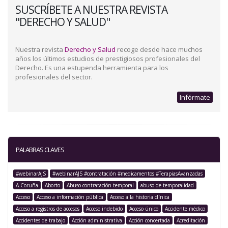
SUSCRÍBETE A NUESTRA REVISTA
"DERECHO Y SALUD"
Nuestra revista
Derecho y Salud
recoge desde hace muchos
años los últimos estudios de prestigiosos profesionales del
Derecho. Es una estupenda herramienta para los
profesionales del sector.
Infórmate
PALABRAS CLAVES
#webinarAJS
#webinarAJS #contratación #medicamentos #TerapiasAvanzadas
A Coruña
Aborto
Abuso contratación temporal
abuso de temporalidad
Acceso
Acceso a información pública
Acceso a la historia clínica
Acceso a registros de accesos
Acceso indebido
Acceso único
Accidente médico
Accidentes de trabajo
Acción administrativa
Acción concertada
Acreditación