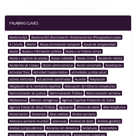
PALABRAS CLAVES
#webinarAJS
#webinarAJS #contratación #medicamentos #TerapiasAvanzadas
A Coruña
Aborto
Abuso contratación temporal
abuso de temporalidad
Acceso
Acceso a información pública
Acceso a la historia clínica
Acceso a registros de accesos
Acceso indebido
Acceso único
Accidente médico
Accidentes de trabajo
Acción administrativa
Acción concertada
Acreditación
Actividad física
Actividad trasplantadora
actividades juristas salud
actores maliciosos
actuaciones coordinadas
Acuerdo
Adaptación
Adaptación de la normativa española
Adecuación del esfuerzo terapéutico
Administración de Justicia
Administración Pública
Administración sanitaria
Adolescencia
Afección iatrogénica
Agencia Española Protección de Datos
Agencia Estatal de Salud Pública
Agravante
Ahorro de costes
Alea terapéutica
Alimentación
Alimentos
Altas médicas
Ámbito sanitario
Amenaza sanitaria mundial
amenazas
Análisis de datos
Análisis genético
Análisis Jurisprudencial
Ancianos con demencia
Andalucía
Anencefalia
Anestesia
Anomizacion
Anonimización
Anotaciones subjetivas