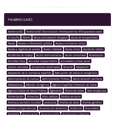
PALABRAS CLAVES
#webinarAJS
#webinarAJS #contratación #medicamentos #TerapiasAvanzadas
A Coruña
Aborto
Abuso contratación temporal
abuso de temporalidad
Acceso
Acceso a información pública
Acceso a la historia clínica
Acceso a registros de accesos
Acceso indebido
Acceso único
Accidente médico
Accidentes de trabajo
Acción administrativa
Acción concertada
Acreditación
Actividad física
Actividad trasplantadora
actividades juristas salud
actores maliciosos
actuaciones coordinadas
Acuerdo
Adaptación
Adaptación de la normativa española
Adecuación del esfuerzo terapéutico
Administración de Justicia
Administración Pública
Administración sanitaria
Adolescencia
Afección iatrogénica
Agencia Española Protección de Datos
Agencia Estatal de Salud Pública
Agravante
Ahorro de costes
Alea terapéutica
Alimentación
Alimentos
Altas médicas
Ámbito sanitario
Amenaza sanitaria mundial
amenazas
Análisis de datos
Análisis genético
Análisis Jurisprudencial
Ancianos con demencia
Andalucía
Anencefalia
Anestesia
Anomizacion
Anonimización
Anotaciones subjetivas