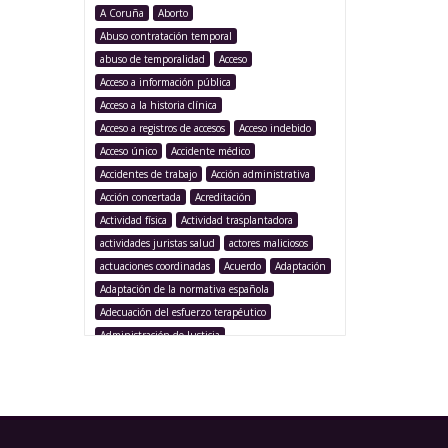
A Coruña
Aborto
Abuso contratación temporal
abuso de temporalidad
Acceso
Acceso a información pública
Acceso a la historia clínica
Acceso a registros de accesos
Acceso indebido
Acceso único
Accidente médico
Accidentes de trabajo
Acción administrativa
Acción concertada
Acreditación
Actividad física
Actividad trasplantadora
actividades juristas salud
actores maliciosos
actuaciones coordinadas
Acuerdo
Adaptación
Adaptación de la normativa española
Adecuación del esfuerzo terapéutico
Administración de Justicia
Administración Pública
Administración sanitaria
Adolescencia
Afección iatrogénica
Agencia Española Protección de Datos