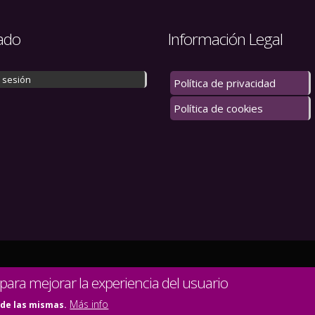
ado
Información Legal
r sesión
Política de privacidad
Política de cookies
 los derechos reservados.
 para mejorar la experiencia del usuario
Más info
 de las mismas.