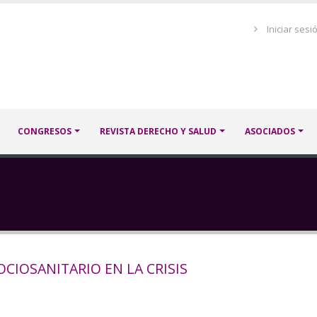
Menú
Iniciar sesi
de
cuenta
de
usuario
CONGRESOS
REVISTA DERECHO Y SALUD
ASOCIADOS
CIOSANITARIO EN LA CRISIS