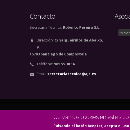
Contacto
Asoci
Secretaría Técnica:
Roberto Pereira S.L.
Inicia
Dirección:
C/ Salgueiriños de Abaixo,
9.
15703 Santiago de Compostela
Teléfono:
981 55 30 16
Email:
secretariatecnica@ajs.es
© Copyright 2020. Todos
Utilizamos cookies en este sitio
Pulsando el botón Aceptar, acepta el uso