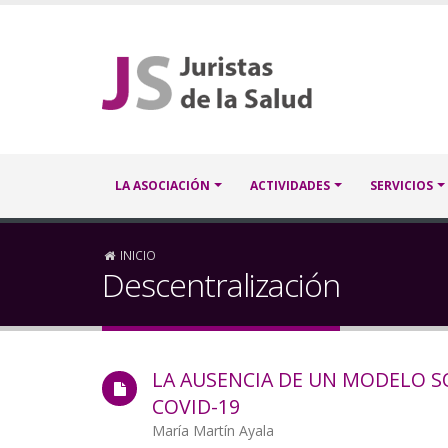
Pasar
al
contenido
principal
Navegación
LA ASOCIACIÓN
ACTIVIDADES
SERVICIOS
principal
Sobrescribir
INICIO
Descentralización
enlaces
de
LA AUSENCIA DE UN MODELO SO
ayuda
COVID-19
a
Autor/a
María Martín Ayala