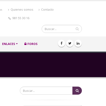
ón
Quienes somos
Contacto
981 55 30 16
Buscar
ENLACES
FOROS
Buscar