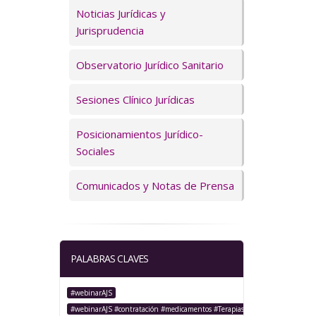
Servicios
Noticias Jurídicas y
Jurisprudencia
Observatorio Jurídico Sanitario
Sesiones Clínico Jurídicas
Posicionamientos Jurídico-
Sociales
Comunicados y Notas de Prensa
PALABRAS CLAVES
#webinarAJS
#webinarAJS #contratación #medicamentos #TerapiasAvanzadas