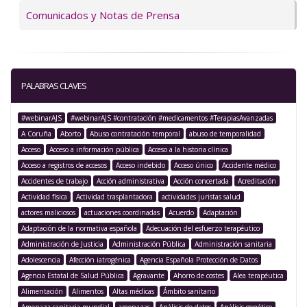
Comunicados y Notas de Prensa
PALABRAS CLAVES
#webinarAJS
#webinarAJS #contratación #medicamentos #TerapiasAvanzadas
A Coruña
Aborto
Abuso contratación temporal
abuso de temporalidad
Acceso
Acceso a información pública
Acceso a la historia clínica
Acceso a registros de accesos
Acceso indebido
Acceso único
Accidente médico
Accidentes de trabajo
Acción administrativa
Acción concertada
Acreditación
Actividad física
Actividad trasplantadora
actividades juristas salud
actores maliciosos
actuaciones coordinadas
Acuerdo
Adaptación
Adaptación de la normativa española
Adecuación del esfuerzo terapéutico
Administración de Justicia
Administración Pública
Administración sanitaria
Adolescencia
Afección iatrogénica
Agencia Española Protección de Datos
Agencia Estatal de Salud Pública
Agravante
Ahorro de costes
Alea terapéutica
Alimentación
Alimentos
Altas médicas
Ámbito sanitario