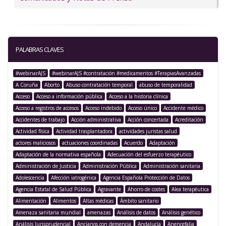
PALABRAS CLAVES
#webinarAJS
#webinarAJS #contratación #medicamentos #TerapiasAvanzadas
A Coruña
Aborto
Abuso contratación temporal
abuso de temporalidad
Acceso
Acceso a información pública
Acceso a la historia clínica
Acceso a registros de accesos
Acceso indebido
Acceso único
Accidente médico
Accidentes de trabajo
Acción administrativa
Acción concertada
Acreditación
Actividad física
Actividad trasplantadora
actividades juristas salud
actores maliciosos
actuaciones coordinadas
Acuerdo
Adaptación
Adaptación de la normativa española
Adecuación del esfuerzo terapéutico
Administración de Justicia
Administración Pública
Administración sanitaria
Adolescencia
Afección iatrogénica
Agencia Española Protección de Datos
Agencia Estatal de Salud Pública
Agravante
Ahorro de costes
Alea terapéutica
Alimentación
Alimentos
Altas médicas
Ámbito sanitario
Amenaza sanitaria mundial
amenazas
Análisis de datos
Análisis genético
Análisis Jurisprudencial
Ancianos con demencia
Andalucía
Anencefalia