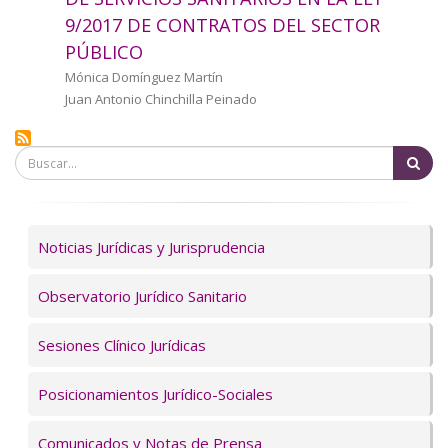
a
9/2017 DE CONTRATOS DEL SECTOR
PÚBLICO
la
Autor/a
Mónica Domínguez Martín
navegación
Juan Antonio Chinchilla Peinado
Bu
Servicios
Noticias Jurídicas y Jurisprudencia
Observatorio Jurídico Sanitario
Sesiones Clínico Jurídicas
Posicionamientos Jurídico-Sociales
Comunicados y Notas de Prensa