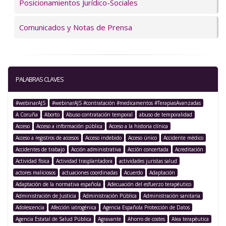
Posicionamientos Jurídico-Sociales
Comunicados y Notas de Prensa
PALABRAS CLAVES
#webinarAJS
#webinarAJS #contratación #medicamentos #TerapiasAvanzadas
A Coruña
Aborto
Abuso contratación temporal
abuso de temporalidad
Acceso
Acceso a información pública
Acceso a la historia clínica
Acceso a registros de accesos
Acceso indebido
Acceso único
Accidente médico
Accidentes de trabajo
Acción administrativa
Acción concertada
Acreditación
Actividad física
Actividad trasplantadora
actividades juristas salud
actores maliciosos
actuaciones coordinadas
Acuerdo
Adaptación
Adaptación de la normativa española
Adecuación del esfuerzo terapéutico
Administración de Justicia
Administración Pública
Administración sanitaria
Adolescencia
Afección iatrogénica
Agencia Española Protección de Datos
Agencia Estatal de Salud Pública
Agravante
Ahorro de costes
Alea terapéutica