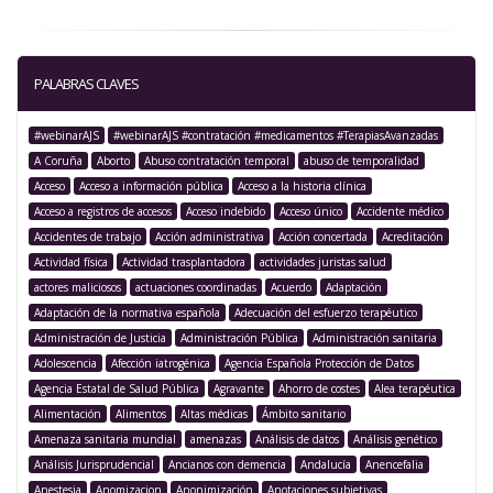
PALABRAS CLAVES
#webinarAJS
#webinarAJS #contratación #medicamentos #TerapiasAvanzadas
A Coruña
Aborto
Abuso contratación temporal
abuso de temporalidad
Acceso
Acceso a información pública
Acceso a la historia clínica
Acceso a registros de accesos
Acceso indebido
Acceso único
Accidente médico
Accidentes de trabajo
Acción administrativa
Acción concertada
Acreditación
Actividad física
Actividad trasplantadora
actividades juristas salud
actores maliciosos
actuaciones coordinadas
Acuerdo
Adaptación
Adaptación de la normativa española
Adecuación del esfuerzo terapéutico
Administración de Justicia
Administración Pública
Administración sanitaria
Adolescencia
Afección iatrogénica
Agencia Española Protección de Datos
Agencia Estatal de Salud Pública
Agravante
Ahorro de costes
Alea terapéutica
Alimentación
Alimentos
Altas médicas
Ámbito sanitario
Amenaza sanitaria mundial
amenazas
Análisis de datos
Análisis genético
Análisis Jurisprudencial
Ancianos con demencia
Andalucía
Anencefalia
Anestesia
Anomizacion
Anonimización
Anotaciones subjetivas