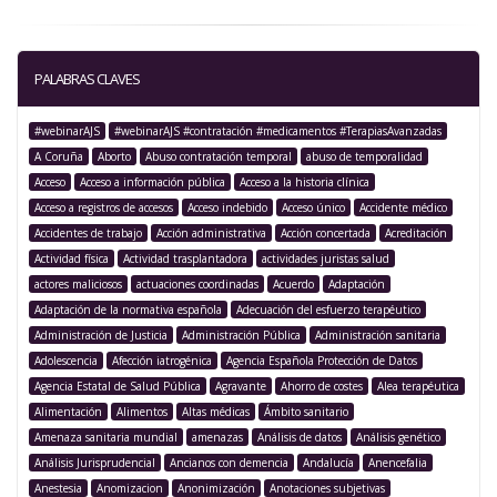
PALABRAS CLAVES
#webinarAJS
#webinarAJS #contratación #medicamentos #TerapiasAvanzadas
A Coruña
Aborto
Abuso contratación temporal
abuso de temporalidad
Acceso
Acceso a información pública
Acceso a la historia clínica
Acceso a registros de accesos
Acceso indebido
Acceso único
Accidente médico
Accidentes de trabajo
Acción administrativa
Acción concertada
Acreditación
Actividad física
Actividad trasplantadora
actividades juristas salud
actores maliciosos
actuaciones coordinadas
Acuerdo
Adaptación
Adaptación de la normativa española
Adecuación del esfuerzo terapéutico
Administración de Justicia
Administración Pública
Administración sanitaria
Adolescencia
Afección iatrogénica
Agencia Española Protección de Datos
Agencia Estatal de Salud Pública
Agravante
Ahorro de costes
Alea terapéutica
Alimentación
Alimentos
Altas médicas
Ámbito sanitario
Amenaza sanitaria mundial
amenazas
Análisis de datos
Análisis genético
Análisis Jurisprudencial
Ancianos con demencia
Andalucía
Anencefalia
Anestesia
Anomizacion
Anonimización
Anotaciones subjetivas