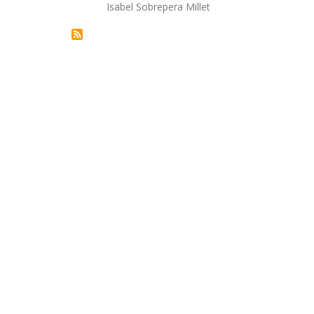
Autor/a
Isabel Sobrepera Millet
la
navegación