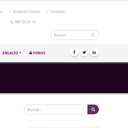
ón
Quienes somos
Contacto
981 55 30 16
Buscar
ENLACES
FOROS
Buscar