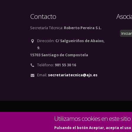
Contacto
Asoci
Secretaría Técnica:
Roberto Pereira S.L.
Inicia
Dirección:
C/ Salgueiriños de Abaixo,
9.
15703 Santiago de Compostela
Teléfono:
981 55 30 16
Email:
secretariatecnica@ajs.es
© Copyright 2020. Todos
Utilizamos cookies en este sitio
Pulsando el botón Aceptar, acepta el uso