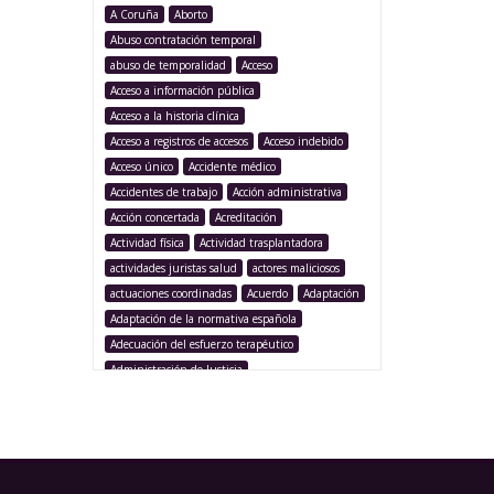
A Coruña
Aborto
Abuso contratación temporal
abuso de temporalidad
Acceso
Acceso a información pública
Acceso a la historia clínica
Acceso a registros de accesos
Acceso indebido
Acceso único
Accidente médico
Accidentes de trabajo
Acción administrativa
Acción concertada
Acreditación
Actividad física
Actividad trasplantadora
actividades juristas salud
actores maliciosos
actuaciones coordinadas
Acuerdo
Adaptación
Adaptación de la normativa española
Adecuación del esfuerzo terapéutico
Administración de Justicia
Administración Pública
Administración sanitaria
Adolescencia
Afección iatrogénica
Agencia Española Protección de Datos