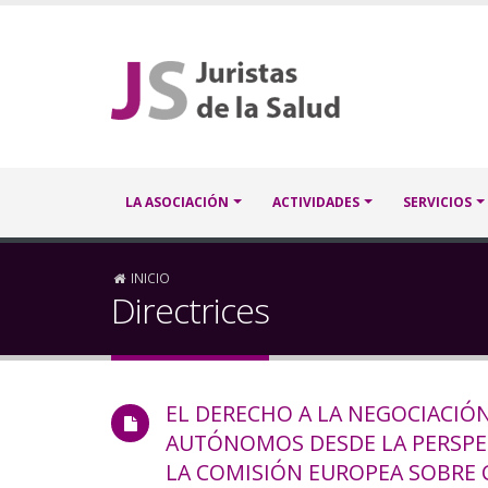
Pasar
al
contenido
principal
Navegación
LA ASOCIACIÓN
ACTIVIDADES
SERVICIOS
principal
Sobrescribir
INICIO
Directrices
enlaces
de
EL DERECHO A LA NEGOCIACIÓ
ayuda
AUTÓNOMOS DESDE LA PERSPEC
a
LA COMISIÓN EUROPEA SOBRE