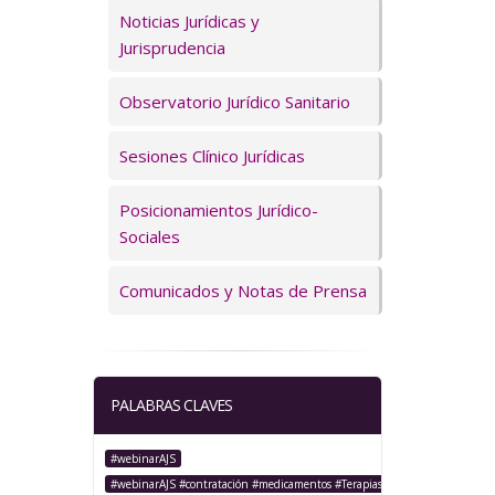
Servicios
Noticias Jurídicas y
Jurisprudencia
Observatorio Jurídico Sanitario
Sesiones Clínico Jurídicas
Posicionamientos Jurídico-
Sociales
Comunicados y Notas de Prensa
PALABRAS CLAVES
#webinarAJS
#webinarAJS #contratación #medicamentos #TerapiasAvanzadas