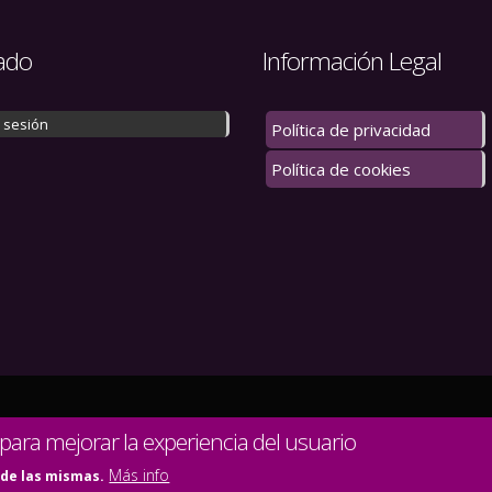
ado
Información Legal
r sesión
Política de privacidad
Política de cookies
 los derechos reservados.
 para mejorar la experiencia del usuario
Más info
 de las mismas.