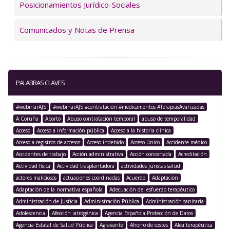
Posicionamientos Jurídico-Sociales
Comunicados y Notas de Prensa
PALABRAS CLAVES
#webinarAJS
#webinarAJS #contratación #medicamentos #TerapiasAvanzadas
A Coruña
Aborto
Abuso contratación temporal
abuso de temporalidad
Acceso
Acceso a información pública
Acceso a la historia clínica
Acceso a registros de accesos
Acceso indebido
Acceso único
Accidente médico
Accidentes de trabajo
Acción administrativa
Acción concertada
Acreditación
Actividad física
Actividad trasplantadora
actividades juristas salud
actores maliciosos
actuaciones coordinadas
Acuerdo
Adaptación
Adaptación de la normativa española
Adecuación del esfuerzo terapéutico
Administración de Justicia
Administración Pública
Administración sanitaria
Adolescencia
Afección iatrogénica
Agencia Española Protección de Datos
Agencia Estatal de Salud Pública
Agravante
Ahorro de costes
Alea terapéutica