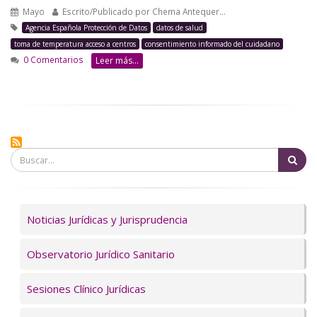
Mayo
Escrito/Publicado por
Chema Antequer…
Agencia Española Protección de Datos
datos de salud
toma de temperatura acceso a centros
consentimiento informado del cuidadano
0 Comentarios
Leer más...
Bu
Servicios
Noticias Jurídicas y Jurisprudencia
Observatorio Jurídico Sanitario
Sesiones Clínico Jurídicas