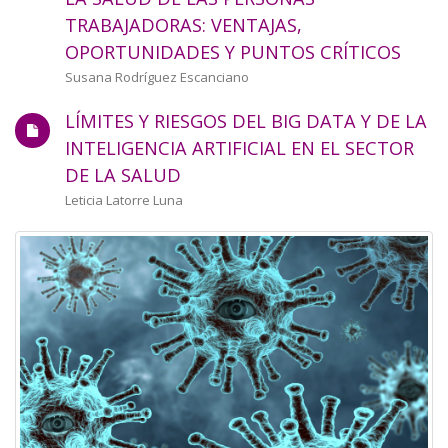
a
TRABAJADORAS: VENTAJAS,
OPORTUNIDADES Y PUNTOS CRÍTICOS
la
Autor/a
Susana Rodríguez Escanciano
navegación
LÍMITES Y RIESGOS DEL BIG DATA Y DE LA
INTELIGENCIA ARTIFICIAL EN EL SECTOR
DE LA SALUD
Autor/a
Leticia Latorre Luna