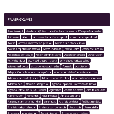
PALABRAS CLAVES
#webinarAJS
#webinarAJS #contratación #medicamentos #TerapiasAvanzadas
A Coruña
Aborto
Abuso contratación temporal
abuso de temporalidad
Acceso
Acceso a información pública
Acceso a la historia clínica
Acceso a registros de accesos
Acceso indebido
Acceso único
Accidente médico
Accidentes de trabajo
Acción administrativa
Acción concertada
Acreditación
Actividad física
Actividad trasplantadora
actividades juristas salud
actores maliciosos
actuaciones coordinadas
Acuerdo
Adaptación
Adaptación de la normativa española
Adecuación del esfuerzo terapéutico
Administración de Justicia
Administración Pública
Administración sanitaria
Adolescencia
Afección iatrogénica
Agencia Española Protección de Datos
Agencia Estatal de Salud Pública
Agravante
Ahorro de costes
Alea terapéutica
Alimentación
Alimentos
Altas médicas
Ámbito sanitario
Amenaza sanitaria mundial
amenazas
Análisis de datos
Análisis genético
Análisis Jurisprudencial
Ancianos con demencia
Andalucía
Anencefalia
Anestesia
Anomizacion
Anonimización
Anotaciones subjetivas