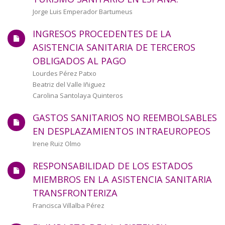
a
Autor/a
Jorge Luis Emperador Bartumeus
la
INGRESOS PROCEDENTES DE LA
navegación
ASISTENCIA SANITARIA DE TERCEROS
OBLIGADOS AL PAGO
Autor/a
Lourdes Pérez Patxo
Beatriz del Valle Iñiguez
Carolina Santolaya Quinteros
GASTOS SANITARIOS NO REEMBOLSABLES
EN DESPLAZAMIENTOS INTRAEUROPEOS
Autor/a
Irene Ruiz Olmo
RESPONSABILIDAD DE LOS ESTADOS
MIEMBROS EN LA ASISTENCIA SANITARIA
TRANSFRONTERIZA
Autor/a
Francisca Villalba Pérez