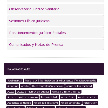
Observatorio Jurídico Sanitario
Sesiones Clínico Jurídicas
Posicionamientos Jurídico-Sociales
Comunicados y Notas de Prensa
PALABRAS CLAVES
#webinarAJS
#webinarAJS #contratación #medicamentos #TerapiasAvanzadas
A Coruña
Aborto
Abuso contratación temporal
abuso de temporalidad
Acceso
Acceso a información pública
Acceso a la historia clínica
Acceso a registros de accesos
Acceso indebido
Acceso único
Accidente médico
Accidentes de trabajo
Acción administrativa
Acción concertada
Acreditación