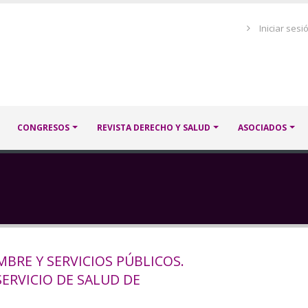
Menú
Iniciar sesi
de
cuenta
de
usuario
CONGRESOS
REVISTA DERECHO Y SALUD
ASOCIADOS
MBRE Y SERVICIOS PÚBLICOS.
SERVICIO DE SALUD DE