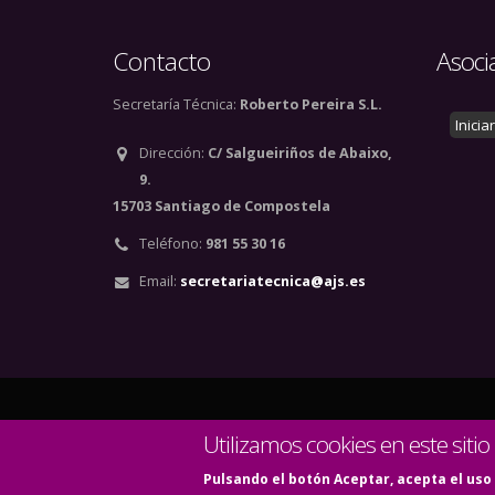
Contacto
Asoci
Secretaría Técnica:
Roberto Pereira S.L.
Inicia
Dirección:
C/ Salgueiriños de Abaixo,
9.
15703 Santiago de Compostela
Teléfono:
981 55 30 16
Email:
secretariatecnica@ajs.es
© Copyright 2020. Todos
Utilizamos cookies en este sitio
Pulsando el botón Aceptar, acepta el uso