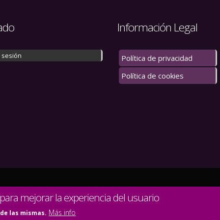
ado
Información Legal
r sesión
Política de privacidad
Política de cookies
 los derechos reservados.
 para mejorar la experiencia del usuario
Más info
 de las mismas.