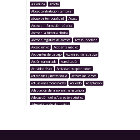
A Coruña
Aborto
Abuso contratación temporal
abuso de temporalidad
Acceso
Acceso a información pública
Acceso a la historia clínica
Acceso a registros de accesos
Acceso indebido
Acceso único
Accidente médico
Accidentes de trabajo
Acción administrativa
Acción concertada
Acreditación
Actividad física
Actividad trasplantadora
actividades juristas salud
actores maliciosos
actuaciones coordinadas
Acuerdo
Adaptación
Adaptación de la normativa española
Adecuación del esfuerzo terapéutico
Administración de Justicia
Administración Pública
Administración sanitaria
Adolescencia
Afección iatrogénica
Agencia Española Protección de Datos