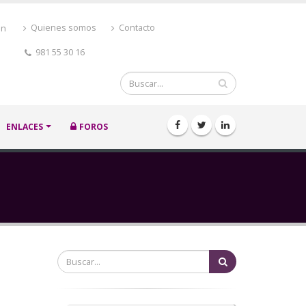
ón
Quienes somos
Contacto
981 55 30 16
Buscar
ENLACES
FOROS
Buscar