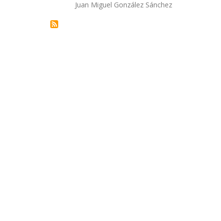
Autor/a
Juan Miguel González Sánchez
la
navegación