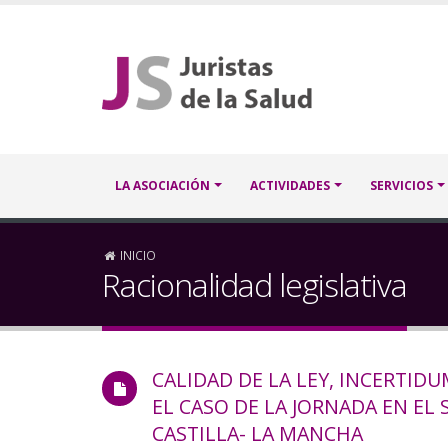
Pasar
al
contenido
principal
Navegación
LA ASOCIACIÓN
ACTIVIDADES
SERVICIOS
principal
Sobrescribir
INICIO
Racionalidad legislativa
enlaces
de
CALIDAD DE LA LEY, INCERTIDU
ayuda
EL CASO DE LA JORNADA EN EL 
a
CASTILLA- LA MANCHA