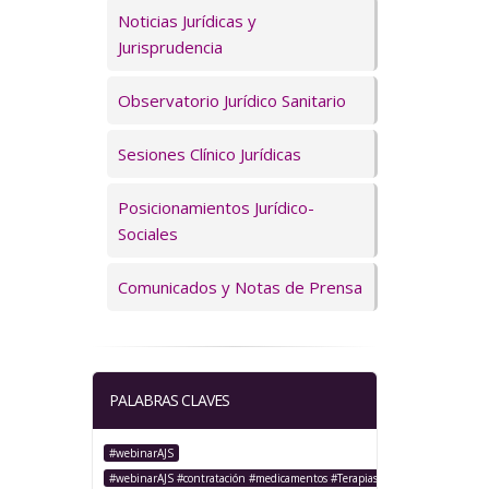
Servicios
Noticias Jurídicas y
Jurisprudencia
Observatorio Jurídico Sanitario
Sesiones Clínico Jurídicas
Posicionamientos Jurídico-
Sociales
Comunicados y Notas de Prensa
PALABRAS CLAVES
#webinarAJS
#webinarAJS #contratación #medicamentos #TerapiasAvanzadas