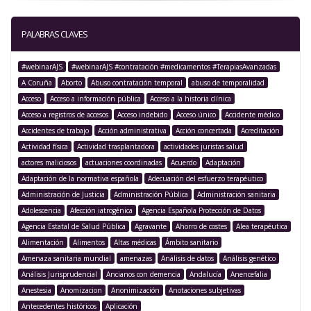
PALABRAS CLAVES
#webinarAJS
#webinarAJS #contratación #medicamentos #TerapiasAvanzadas
A Coruña
Aborto
Abuso contratación temporal
abuso de temporalidad
Acceso
Acceso a información pública
Acceso a la historia clínica
Acceso a registros de accesos
Acceso indebido
Acceso único
Accidente médico
Accidentes de trabajo
Acción administrativa
Acción concertada
Acreditación
Actividad física
Actividad trasplantadora
actividades juristas salud
actores maliciosos
actuaciones coordinadas
Acuerdo
Adaptación
Adaptación de la normativa española
Adecuación del esfuerzo terapéutico
Administración de Justicia
Administración Pública
Administración sanitaria
Adolescencia
Afección iatrogénica
Agencia Española Protección de Datos
Agencia Estatal de Salud Pública
Agravante
Ahorro de costes
Alea terapéutica
Alimentación
Alimentos
Altas médicas
Ámbito sanitario
Amenaza sanitaria mundial
amenazas
Análisis de datos
Análisis genético
Análisis Jurisprudencial
Ancianos con demencia
Andalucía
Anencefalia
Anestesia
Anomizacion
Anonimización
Anotaciones subjetivas
Antecedentes históricos
Aplicación