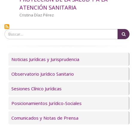
a
ATENCIÓN SANITARIA
la
Autor/a
Cristina Díaz Pérez
navegación
Bu
Servicios
Noticias Jurídicas y Jurisprudencia
Observatorio Jurídico Sanitario
Sesiones Clínico Jurídicas
Posicionamientos Jurídico-Sociales
Comunicados y Notas de Prensa