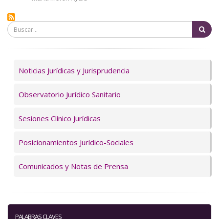
a
la
Bu
navegación
Servicios
Noticias Jurídicas y Jurisprudencia
Observatorio Jurídico Sanitario
Sesiones Clínico Jurídicas
Posicionamientos Jurídico-Sociales
Comunicados y Notas de Prensa
PALABRAS CLAVES