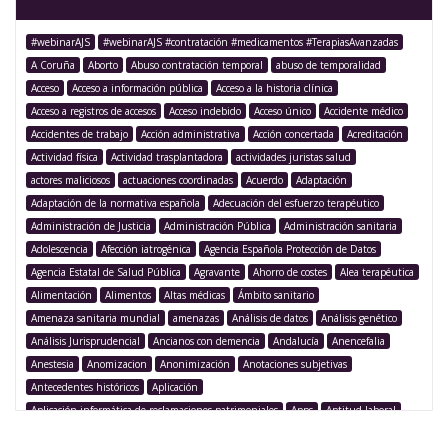
#webinarAJS
#webinarAJS #contratación #medicamentos #TerapiasAvanzadas
A Coruña
Aborto
Abuso contratación temporal
abuso de temporalidad
Acceso
Acceso a información pública
Acceso a la historia clínica
Acceso a registros de accesos
Acceso indebido
Acceso único
Accidente médico
Accidentes de trabajo
Acción administrativa
Acción concertada
Acreditación
Actividad física
Actividad trasplantadora
actividades juristas salud
actores maliciosos
actuaciones coordinadas
Acuerdo
Adaptación
Adaptación de la normativa española
Adecuación del esfuerzo terapéutico
Administración de Justicia
Administración Pública
Administración sanitaria
Adolescencia
Afección iatrogénica
Agencia Española Protección de Datos
Agencia Estatal de Salud Pública
Agravante
Ahorro de costes
Alea terapéutica
Alimentación
Alimentos
Altas médicas
Ámbito sanitario
Amenaza sanitaria mundial
amenazas
Análisis de datos
Análisis genético
Análisis Jurisprudencial
Ancianos con demencia
Andalucía
Anencefalia
Anestesia
Anomizacion
Anonimización
Anotaciones subjetivas
Antecedentes históricos
Aplicación
Aplicación informática de reclamaciones patrimoniales
Apps
Aptitud laboral
Argentina
Argumentación legislativa
Asegurado
Aseguramiento
Asistencia