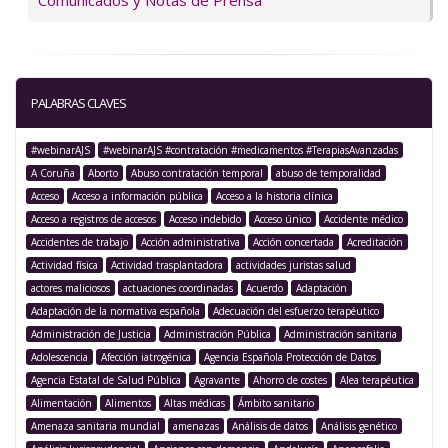
Comunicados y Notas de Prensa
PALABRAS CLAVES
#webinarAJS
#webinarAJS #contratación #medicamentos #TerapiasAvanzadas
A Coruña
Aborto
Abuso contratación temporal
abuso de temporalidad
Acceso
Acceso a información pública
Acceso a la historia clínica
Acceso a registros de accesos
Acceso indebido
Acceso único
Accidente médico
Accidentes de trabajo
Acción administrativa
Acción concertada
Acreditación
Actividad física
Actividad trasplantadora
actividades juristas salud
actores maliciosos
actuaciones coordinadas
Acuerdo
Adaptación
Adaptación de la normativa española
Adecuación del esfuerzo terapéutico
Administración de Justicia
Administración Pública
Administración sanitaria
Adolescencia
Afección iatrogénica
Agencia Española Protección de Datos
Agencia Estatal de Salud Pública
Agravante
Ahorro de costes
Alea terapéutica
Alimentación
Alimentos
Altas médicas
Ámbito sanitario
Amenaza sanitaria mundial
amenazas
Análisis de datos
Análisis genético