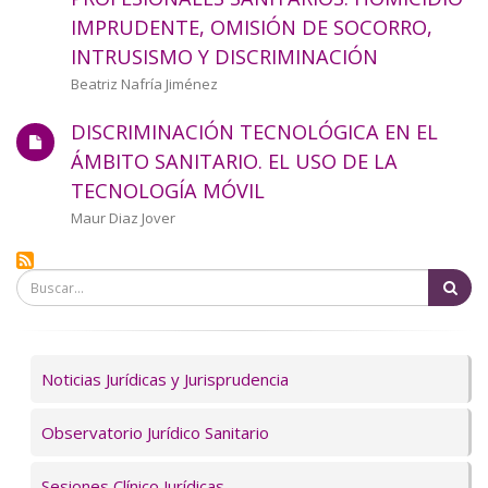
a
IMPRUDENTE, OMISIÓN DE SOCORRO,
INTRUSISMO Y DISCRIMINACIÓN
la
Autor/a
Beatriz Nafría Jiménez
navegación
DISCRIMINACIÓN TECNOLÓGICA EN EL
ÁMBITO SANITARIO. EL USO DE LA
TECNOLOGÍA MÓVIL
Autor/a
Maur Diaz Jover
Bu
Servicios
Noticias Jurídicas y Jurisprudencia
Observatorio Jurídico Sanitario
Sesiones Clínico Jurídicas