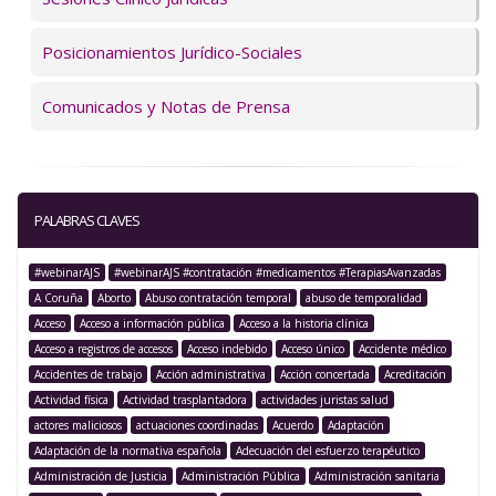
Posicionamientos Jurídico-Sociales
Comunicados y Notas de Prensa
PALABRAS CLAVES
#webinarAJS
#webinarAJS #contratación #medicamentos #TerapiasAvanzadas
A Coruña
Aborto
Abuso contratación temporal
abuso de temporalidad
Acceso
Acceso a información pública
Acceso a la historia clínica
Acceso a registros de accesos
Acceso indebido
Acceso único
Accidente médico
Accidentes de trabajo
Acción administrativa
Acción concertada
Acreditación
Actividad física
Actividad trasplantadora
actividades juristas salud
actores maliciosos
actuaciones coordinadas
Acuerdo
Adaptación
Adaptación de la normativa española
Adecuación del esfuerzo terapéutico
Administración de Justicia
Administración Pública
Administración sanitaria