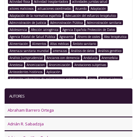
Actividad física
Actividad trasplantadora
actividades juristas salud
actores maliciosos
actuaciones coordinadas
Acuerdo
Adaptación
Adaptación de la normativa española
Adecuación del esfuerzo terapéutico
Administración de Justicia
Administración Pública
Administración sanitaria
Adolescencia
Afección iatrogénica
Agencia Española Protección de Datos
Agencia Estatal de Salud Pública
Agravante
Ahorro de costes
Alea terapéutica
Alimentación
Alimentos
Altas médicas
Ámbito sanitario
Amenaza sanitaria mundial
amenazas
Análisis de datos
Análisis genético
Análisis Jurisprudencial
Ancianos con demencia
Andalucía
Anencefalia
Anestesia
Anomizacion
Anonimización
Anotaciones subjetivas
Antecedentes históricos
Aplicación
Aplicación informática de reclamaciones patrimoniales
Apps
Aptitud laboral
Argentina
Argumentación legislativa
Asegurado
Aseguramiento
Asistencia
Asistencia médica
Asistencia sanitaria
Asistencia sanitaria pública
AUTORES
Asistencia sanitaria transfronteriza
Asistencia transfronteriza
Asociación Juristas de la Salud
Asociación para la innovación
Abraham Barrero Ortega
Asociación Transatlántica de Comercio e Inversión
Asunto C-103
Asunto C-429
Asunto mediable
ataques de ransomware
Atención espiritual
Adrián R. Sabadzija
Atención integral
Atención integral de la persona
Atención primaria
Atención sanitaria
Atentado
Autodeterminación del paciente
Autogestión