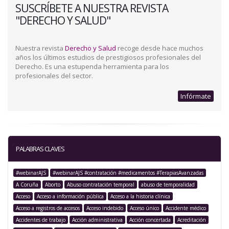
SUSCRÍBETE A NUESTRA REVISTA
"DERECHO Y SALUD"
Nuestra revista
Derecho y Salud
recoge desde hace muchos
años los últimos estudios de prestigiosos profesionales del
Derecho. Es una estupenda herramienta para los
profesionales del sector.
Infórmate
PALABRAS CLAVES
#webinarAJS
#webinarAJS #contratación #medicamentos #TerapiasAvanzadas
A Coruña
Aborto
Abuso contratación temporal
abuso de temporalidad
Acceso
Acceso a información pública
Acceso a la historia clínica
Acceso a registros de accesos
Acceso indebido
Acceso único
Accidente médico
Accidentes de trabajo
Acción administrativa
Acción concertada
Acreditación