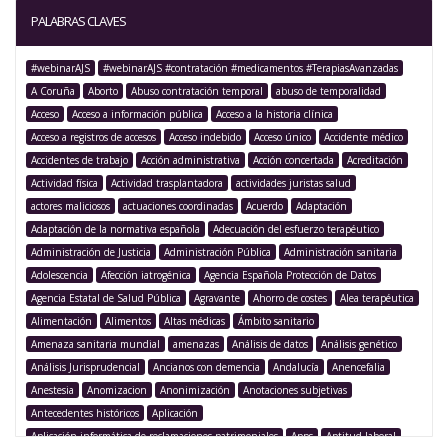
PALABRAS CLAVES
#webinarAJS
#webinarAJS #contratación #medicamentos #TerapiasAvanzadas
A Coruña
Aborto
Abuso contratación temporal
abuso de temporalidad
Acceso
Acceso a información pública
Acceso a la historia clínica
Acceso a registros de accesos
Acceso indebido
Acceso único
Accidente médico
Accidentes de trabajo
Acción administrativa
Acción concertada
Acreditación
Actividad física
Actividad trasplantadora
actividades juristas salud
actores maliciosos
actuaciones coordinadas
Acuerdo
Adaptación
Adaptación de la normativa española
Adecuación del esfuerzo terapéutico
Administración de Justicia
Administración Pública
Administración sanitaria
Adolescencia
Afección iatrogénica
Agencia Española Protección de Datos
Agencia Estatal de Salud Pública
Agravante
Ahorro de costes
Alea terapéutica
Alimentación
Alimentos
Altas médicas
Ámbito sanitario
Amenaza sanitaria mundial
amenazas
Análisis de datos
Análisis genético
Análisis Jurisprudencial
Ancianos con demencia
Andalucía
Anencefalia
Anestesia
Anomizacion
Anonimización
Anotaciones subjetivas
Antecedentes históricos
Aplicación
Aplicación informática de reclamaciones patrimoniales
Apps
Aptitud laboral