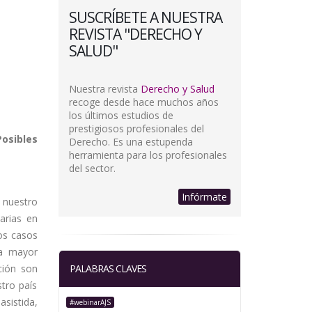
SUSCRÍBETE A NUESTRA
REVISTA "DERECHO Y
SALUD"
Nuestra revista
Derecho y Salud
recoge desde hace muchos años
los últimos estudios de
prestigiosos profesionales del
Posibles
Derecho. Es una estupenda
herramienta para los profesionales
del sector.
Infórmate
 nuestro
tarias en
hos casos
ra mayor
ción son
PALABRAS CLAVES
stro país
sistida,
#webinarAJS