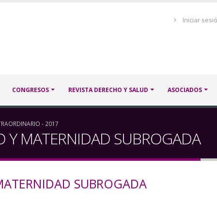
Menú
Iniciar sesi
de
cuenta
de
usuario
CONGRESOS
REVISTA DERECHO Y SALUD
ASOCIADOS
TRAORDINARIO - 2017
O Y MATERNIDAD SUBROGADA
 MATERNIDAD SUBROGADA