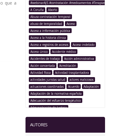
lo que a
#webinarAJS #contratación #medicamentos #TerapiasAvanzadas
A Coruña
Aborto
Abuso contratación temporal
abuso de temporalidad
Acceso
Acceso a información pública
Acceso a la historia clínica
Acceso a registros de accesos
Acceso indebido
Acceso único
Accidente médico
Accidentes de trabajo
Acción administrativa
Acción concertada
Acreditación
Actividad física
Actividad trasplantadora
actividades juristas salud
actores maliciosos
actuaciones coordinadas
Acuerdo
Adaptación
Adaptación de la normativa española
Adecuación del esfuerzo terapéutico
Administración de Justicia
Administración Pública
Administración sanitaria
Adolescencia
AUTORES
Afección iatrogénica
Agencia Española Protección de Datos