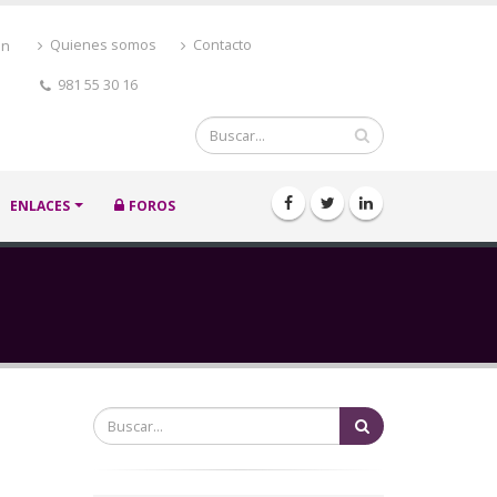
ón
Quienes somos
Contacto
981 55 30 16
Buscar
ENLACES
FOROS
Buscar