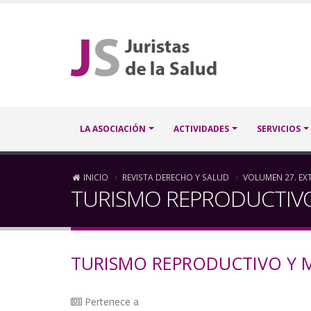
Pasar
al
contenido
principal
Navegación
LA ASOCIACIÓN
ACTIVIDADES
SERVICIOS
principal
Sobrescribir
INICIO
REVISTA DERECHO Y SALUD
VOLUMEN 27. EX
TURISMO REPRODUCTIV
enlaces
de
TURISMO REPRODUCTIVO Y
ayuda
a
Pertenece a