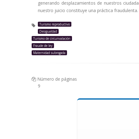
generando desplazamientos de nuestros ciudadan
nuestro juicio constituye una práctica fraudulenta.
Turismo reproductivo
Desigualdad
Turismo de circunvalación
Fraude de ley
Maternidad subrogada
Número de páginas
9