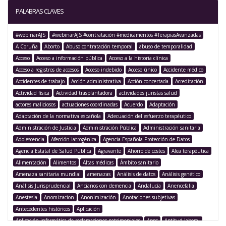
PALABRAS CLAVES
#webinarAJS
#webinarAJS #contratación #medicamentos #TerapiasAvanzadas
A Coruña
Aborto
Abuso contratación temporal
abuso de temporalidad
Acceso
Acceso a información pública
Acceso a la historia clínica
Acceso a registros de accesos
Acceso indebido
Acceso único
Accidente médico
Accidentes de trabajo
Acción administrativa
Acción concertada
Acreditación
Actividad física
Actividad trasplantadora
actividades juristas salud
actores maliciosos
actuaciones coordinadas
Acuerdo
Adaptación
Adaptación de la normativa española
Adecuación del esfuerzo terapéutico
Administración de Justicia
Administración Pública
Administración sanitaria
Adolescencia
Afección iatrogénica
Agencia Española Protección de Datos
Agencia Estatal de Salud Pública
Agravante
Ahorro de costes
Alea terapéutica
Alimentación
Alimentos
Altas médicas
Ámbito sanitario
Amenaza sanitaria mundial
amenazas
Análisis de datos
Análisis genético
Análisis Jurisprudencial
Ancianos con demencia
Andalucía
Anencefalia
Anestesia
Anomizacion
Anonimización
Anotaciones subjetivas
Antecedentes históricos
Aplicación
Aplicación informática de reclamaciones patrimoniales
Apps
Aptitud laboral