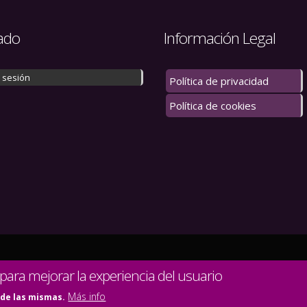
ado
Información Legal
r sesión
Política de privacidad
Política de cookies
 los derechos reservados.
 para mejorar la experiencia del usuario
Más info
 de las mismas.