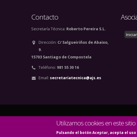
Contacto
Asoci
Secretaría Técnica:
Roberto Pereira S.L.
Inicia
Dirección:
C/ Salgueiriños de Abaixo,
9.
15703 Santiago de Compostela
Teléfono:
981 55 30 16
Email:
secretariatecnica@ajs.es
© Copyright 2020. Todos
Utilizamos cookies en este sitio
Pulsando el botón Aceptar, acepta el uso