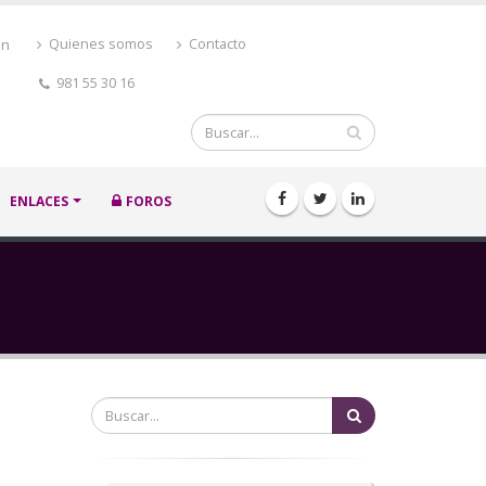
ón
Quienes somos
Contacto
981 55 30 16
Buscar
ENLACES
FOROS
Buscar