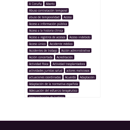
A Coruña
Aborto
Abuso contratación temporal
abuso de temporalidad
Acceso
Acceso a información pública
Acceso a la historia clínica
Acceso a registros de accesos
Acceso indebido
Acceso único
Accidente médico
Accidentes de trabajo
Acción administrativa
Acción concertada
Acreditación
Actividad física
Actividad trasplantadora
actividades juristas salud
actores maliciosos
actuaciones coordinadas
Acuerdo
Adaptación
Adaptación de la normativa española
Adecuación del esfuerzo terapéutico
Administración de Justicia
Administración Pública
Administración sanitaria
Adolescencia
Afección iatrogénica
Agencia Española Protección de Datos