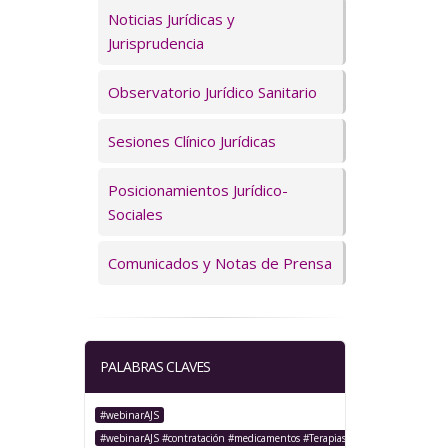
Servicios
Noticias Jurídicas y
Jurisprudencia
Observatorio Jurídico Sanitario
Sesiones Clínico Jurídicas
Posicionamientos Jurídico-
Sociales
Comunicados y Notas de Prensa
PALABRAS CLAVES
#webinarAJS
#webinarAJS #contratación #medicamentos #TerapiasAvanzadas