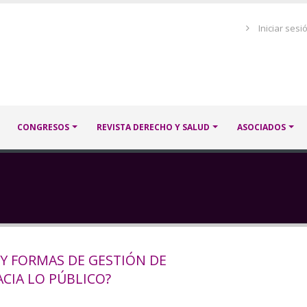
Menú
Iniciar sesi
de
cuenta
de
usuario
CONGRESOS
REVISTA DERECHO Y SALUD
ASOCIADOS
Y FORMAS DE GESTIÓN DE
ACIA LO PÚBLICO?