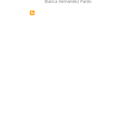
Blanca Hernández Pardo
la
navegación