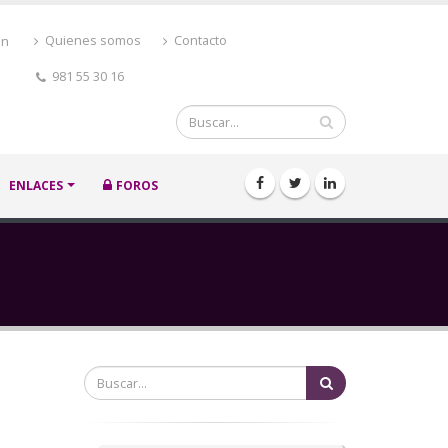
ón
Quienes somos
Contacto
981 55 30 16
Buscar
ENLACES
FOROS
Buscar