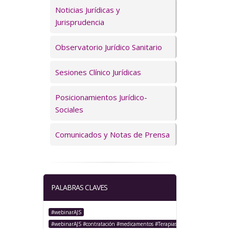
Servicios
Noticias Jurídicas y
Jurisprudencia
Observatorio Jurídico Sanitario
Sesiones Clínico Jurídicas
Posicionamientos Jurídico-
Sociales
Comunicados y Notas de Prensa
PALABRAS CLAVES
#webinarAJS
#webinarAJS #contratación #medicamentos #TerapiasAvanzadas