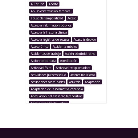
A Coruña
Aborto
Abuso contratación temporal
abuso de temporalidad
Acceso
Acceso a información pública
Acceso a la historia clínica
Acceso a registros de accesos
Acceso indebido
Acceso único
Accidente médico
Accidentes de trabajo
Acción administrativa
Acción concertada
Acreditación
Actividad física
Actividad trasplantadora
actividades juristas salud
actores maliciosos
actuaciones coordinadas
Acuerdo
Adaptación
Adaptación de la normativa española
Adecuación del esfuerzo terapéutico
Administración de Justicia
Administración Pública
Administración sanitaria
Adolescencia
Afección iatrogénica
Agencia Española Protección de Datos