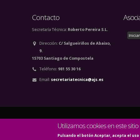
Contacto
Asoci
Secretaría Técnica:
Roberto Pereira S.L.
Inicia
Dirección:
C/ Salgueiriños de Abaixo,
9.
15703 Santiago de Compostela
Teléfono:
981 55 30 16
Email:
secretariatecnica@ajs.es
© Copyright 2020. Todos
Utilizamos cookies en este sitio
Pulsando el botón Aceptar, acepta el uso