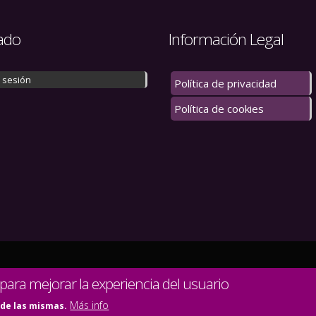
ado
Información Legal
r sesión
Política de privacidad
Política de cookies
 los derechos reservados.
 para mejorar la experiencia del usuario
Más info
 de las mismas.