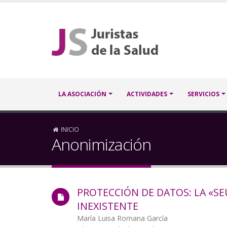
Pasar
al
contenido
principal
Navegación
LA ASOCIACIÓN
ACTIVIDADES
SERVICIOS
principal
Sobrescribir
INICIO
Anonimización
enlaces
de
PROTECCIÓN DE DATOS: LA «
ayuda
INEXISTENTE
a
Autor/a
María Luisa Romana García