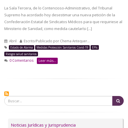
La Sala Tercera, de lo Contencioso-Administrativo, del Tribunal
Supremo ha acordado hoy desestimar una nueva petición de la
Confederación Estatal de Sindicatos Médicos para que requiriese al
Ministerio de Sanidad, como medida cautelarísi [...]
Abril
Escrito/Publicado por
Chema Antequer…
Estado de Alarma
Medidas Protección Sanitarios Covid-19
EPIs
Riesgos salud sanitarios
0 Comentarios
Leer más...
Bu
Servicios
Noticias Jurídicas y Jurisprudencia