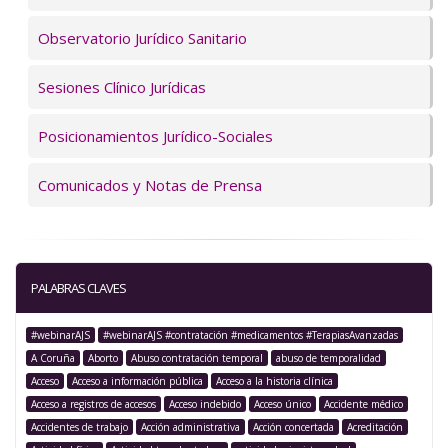
Observatorio Jurídico Sanitario
Sesiones Clínico Jurídicas
Posicionamientos Jurídico-Sociales
Comunicados y Notas de Prensa
PALABRAS CLAVES
#webinarAJS
#webinarAJS #contratación #medicamentos #TerapiasAvanzadas
A Coruña
Aborto
Abuso contratación temporal
abuso de temporalidad
Acceso
Acceso a información pública
Acceso a la historia clínica
Acceso a registros de accesos
Acceso indebido
Acceso único
Accidente médico
Accidentes de trabajo
Acción administrativa
Acción concertada
Acreditación