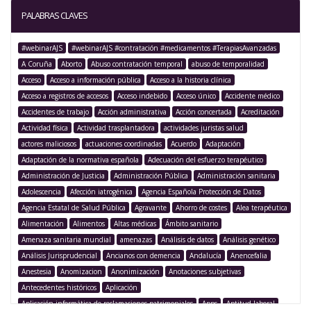
PALABRAS CLAVES
#webinarAJS
#webinarAJS #contratación #medicamentos #TerapiasAvanzadas
A Coruña
Aborto
Abuso contratación temporal
abuso de temporalidad
Acceso
Acceso a información pública
Acceso a la historia clínica
Acceso a registros de accesos
Acceso indebido
Acceso único
Accidente médico
Accidentes de trabajo
Acción administrativa
Acción concertada
Acreditación
Actividad física
Actividad trasplantadora
actividades juristas salud
actores maliciosos
actuaciones coordinadas
Acuerdo
Adaptación
Adaptación de la normativa española
Adecuación del esfuerzo terapéutico
Administración de Justicia
Administración Pública
Administración sanitaria
Adolescencia
Afección iatrogénica
Agencia Española Protección de Datos
Agencia Estatal de Salud Pública
Agravante
Ahorro de costes
Alea terapéutica
Alimentación
Alimentos
Altas médicas
Ámbito sanitario
Amenaza sanitaria mundial
amenazas
Análisis de datos
Análisis genético
Análisis Jurisprudencial
Ancianos con demencia
Andalucía
Anencefalia
Anestesia
Anomizacion
Anonimización
Anotaciones subjetivas
Antecedentes históricos
Aplicación
Aplicación informática de reclamaciones patrimoniales
Apps
Aptitud laboral