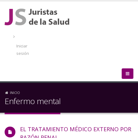
Pasar
al
contenido
principal
Menú
de
Iniciar
cuenta
sesión
de
usuario
Sobrescribir
INICIO
Enfermo mental
enlaces
de
EL TRATAMIENTO MÉDICO EXTERNO POR
ayuda
RAZÓN PENAL