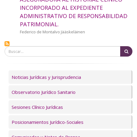
a
INCORPORADO AL EXPEDIENTE
ADMINISTRATIVO DE RESPONSABILIDAD
la
PATRIMONIAL.
navegación
Autor/a
Federico de Montalvo Jääskeläinen
Bu
Servicios
Noticias Jurídicas y Jurisprudencia
Observatorio Jurídico Sanitario
Sesiones Clínico Jurídicas
Posicionamientos Jurídico-Sociales