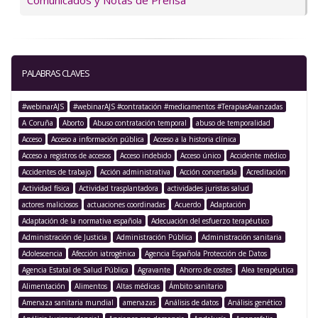
Comunicados y Notas de Prensa
PALABRAS CLAVES
#webinarAJS
#webinarAJS #contratación #medicamentos #TerapiasAvanzadas
A Coruña
Aborto
Abuso contratación temporal
abuso de temporalidad
Acceso
Acceso a información pública
Acceso a la historia clínica
Acceso a registros de accesos
Acceso indebido
Acceso único
Accidente médico
Accidentes de trabajo
Acción administrativa
Acción concertada
Acreditación
Actividad física
Actividad trasplantadora
actividades juristas salud
actores maliciosos
actuaciones coordinadas
Acuerdo
Adaptación
Adaptación de la normativa española
Adecuación del esfuerzo terapéutico
Administración de Justicia
Administración Pública
Administración sanitaria
Adolescencia
Afección iatrogénica
Agencia Española Protección de Datos
Agencia Estatal de Salud Pública
Agravante
Ahorro de costes
Alea terapéutica
Alimentación
Alimentos
Altas médicas
Ámbito sanitario
Amenaza sanitaria mundial
amenazas
Análisis de datos
Análisis genético