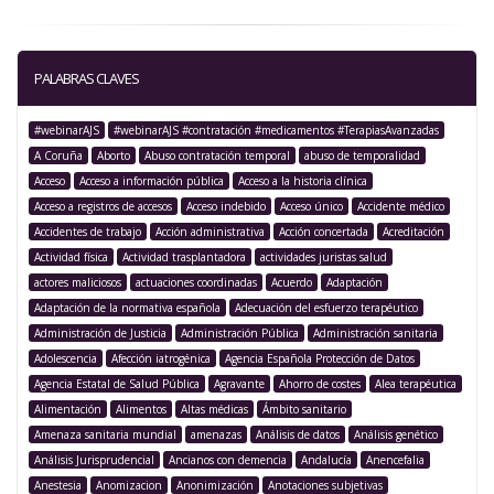
PALABRAS CLAVES
#webinarAJS
#webinarAJS #contratación #medicamentos #TerapiasAvanzadas
A Coruña
Aborto
Abuso contratación temporal
abuso de temporalidad
Acceso
Acceso a información pública
Acceso a la historia clínica
Acceso a registros de accesos
Acceso indebido
Acceso único
Accidente médico
Accidentes de trabajo
Acción administrativa
Acción concertada
Acreditación
Actividad física
Actividad trasplantadora
actividades juristas salud
actores maliciosos
actuaciones coordinadas
Acuerdo
Adaptación
Adaptación de la normativa española
Adecuación del esfuerzo terapéutico
Administración de Justicia
Administración Pública
Administración sanitaria
Adolescencia
Afección iatrogénica
Agencia Española Protección de Datos
Agencia Estatal de Salud Pública
Agravante
Ahorro de costes
Alea terapéutica
Alimentación
Alimentos
Altas médicas
Ámbito sanitario
Amenaza sanitaria mundial
amenazas
Análisis de datos
Análisis genético
Análisis Jurisprudencial
Ancianos con demencia
Andalucía
Anencefalia
Anestesia
Anomizacion
Anonimización
Anotaciones subjetivas