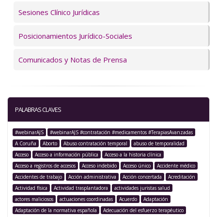
Sesiones Clínico Jurídicas
Posicionamientos Jurídico-Sociales
Comunicados y Notas de Prensa
PALABRAS CLAVES
#webinarAJS
#webinarAJS #contratación #medicamentos #TerapiasAvanzadas
A Coruña
Aborto
Abuso contratación temporal
abuso de temporalidad
Acceso
Acceso a información pública
Acceso a la historia clínica
Acceso a registros de accesos
Acceso indebido
Acceso único
Accidente médico
Accidentes de trabajo
Acción administrativa
Acción concertada
Acreditación
Actividad física
Actividad trasplantadora
actividades juristas salud
actores maliciosos
actuaciones coordinadas
Acuerdo
Adaptación
Adaptación de la normativa española
Adecuación del esfuerzo terapéutico