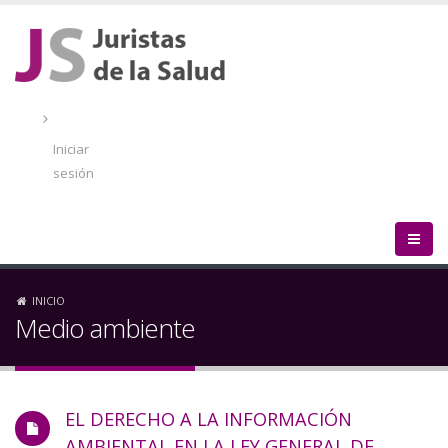
Pasar
al
contenido
principal
Menú
de
Iniciar
cuenta
sesión
de
usuario
Sobrescribir
INICIO
Medio ambiente
enlaces
de
EL DERECHO A LA INFORMACIÓN
ayuda
AMBIENTAL EN LA LEY GENERAL DE