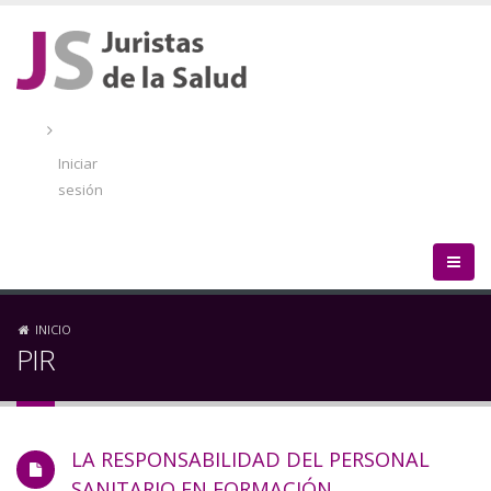
Pasar
al
contenido
principal
Menú
de
Iniciar
cuenta
sesión
de
usuario
Sobrescribir
INICIO
PIR
enlaces
de
LA RESPONSABILIDAD DEL PERSONAL
ayuda
SANITARIO EN FORMACIÓN