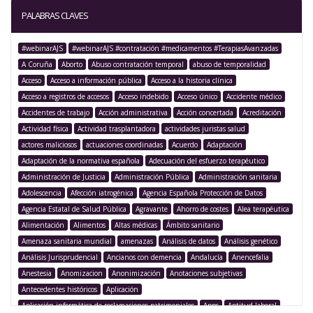
PALABRAS CLAVES
#webinarAJS
#webinarAJS #contratación #medicamentos #TerapiasAvanzadas
A Coruña
Aborto
Abuso contratación temporal
abuso de temporalidad
Acceso
Acceso a información pública
Acceso a la historia clínica
Acceso a registros de accesos
Acceso indebido
Acceso único
Accidente médico
Accidentes de trabajo
Acción administrativa
Acción concertada
Acreditación
Actividad física
Actividad trasplantadora
actividades juristas salud
actores maliciosos
actuaciones coordinadas
Acuerdo
Adaptación
Adaptación de la normativa española
Adecuación del esfuerzo terapéutico
Administración de Justicia
Administración Pública
Administración sanitaria
Adolescencia
Afección iatrogénica
Agencia Española Protección de Datos
Agencia Estatal de Salud Pública
Agravante
Ahorro de costes
Alea terapéutica
Alimentación
Alimentos
Altas médicas
Ámbito sanitario
Amenaza sanitaria mundial
amenazas
Análisis de datos
Análisis genético
Análisis Jurisprudencial
Ancianos con demencia
Andalucía
Anencefalia
Anestesia
Anomizacion
Anonimización
Anotaciones subjetivas
Antecedentes históricos
Aplicación
Aplicación informática de reclamaciones patrimoniales
Apps
Aptitud laboral