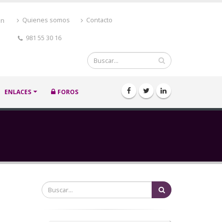
ón
Quienes somos
Contacto
981 55 30 16
Buscar
ENLACES
FOROS
Buscar