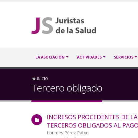
Pasar
al
contenido
principal
Navegación
LA ASOCIACIÓN
ACTIVIDADES
SERVICIOS
principal
Sobrescribir
INICIO
Tercero obligado
enlaces
de
INGRESOS PROCEDENTES DE LA 
ayuda
TERCEROS OBLIGADOS AL PAG
a
Autor/a
Lourdes Pérez Patxo