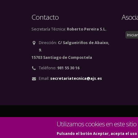
Contacto
Asoci
Secretaría Técnica:
Roberto Pereira S.L.
Inicia
Dirección:
C/ Salgueiriños de Abaixo,
9.
15703 Santiago de Compostela
Teléfono:
981 55 30 16
Email:
secretariatecnica@ajs.es
© Copyright 2020. Todos
Utilizamos cookies en este sitio
Pulsando el botón Aceptar, acepta el uso