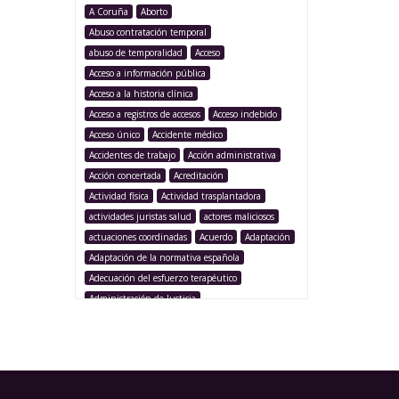
A Coruña
Aborto
Abuso contratación temporal
abuso de temporalidad
Acceso
Acceso a información pública
Acceso a la historia clínica
Acceso a registros de accesos
Acceso indebido
Acceso único
Accidente médico
Accidentes de trabajo
Acción administrativa
Acción concertada
Acreditación
Actividad física
Actividad trasplantadora
actividades juristas salud
actores maliciosos
actuaciones coordinadas
Acuerdo
Adaptación
Adaptación de la normativa española
Adecuación del esfuerzo terapéutico
Administración de Justicia
Administración Pública
Administración sanitaria
Adolescencia
Afección iatrogénica
Agencia Española Protección de Datos