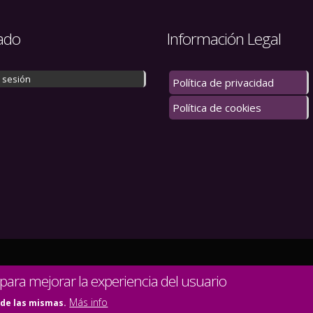
ado
Información Legal
r sesión
Política de privacidad
Política de cookies
 los derechos reservados.
 para mejorar la experiencia del usuario
Más info
 de las mismas.