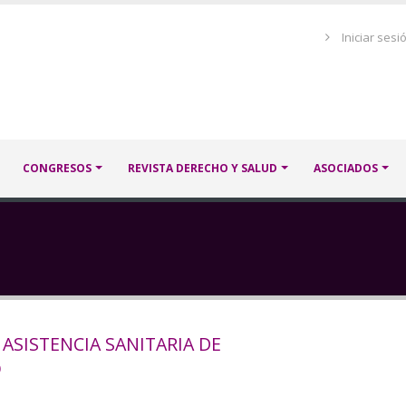
Menú
Iniciar sesi
de
cuenta
de
usuario
CONGRESOS
REVISTA DERECHO Y SALUD
ASOCIADOS
ASISTENCIA SANITARIA DE
O