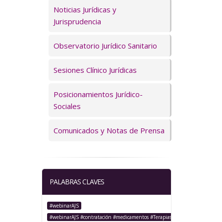
Servicios
Noticias Jurídicas y
Jurisprudencia
Observatorio Jurídico Sanitario
Sesiones Clínico Jurídicas
Posicionamientos Jurídico-
Sociales
Comunicados y Notas de Prensa
PALABRAS CLAVES
#webinarAJS
#webinarAJS #contratación #medicamentos #TerapiasAvanzadas