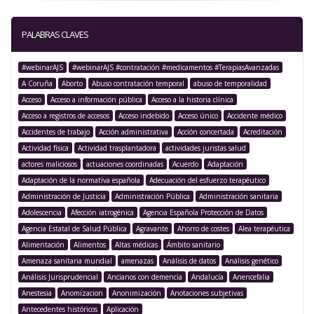
PALABRAS CLAVES
#webinarAJS
#webinarAJS #contratación #medicamentos #TerapiasAvanzadas
A Coruña
Aborto
Abuso contratación temporal
abuso de temporalidad
Acceso
Acceso a información pública
Acceso a la historia clínica
Acceso a registros de accesos
Acceso indebido
Acceso único
Accidente médico
Accidentes de trabajo
Acción administrativa
Acción concertada
Acreditación
Actividad física
Actividad trasplantadora
actividades juristas salud
actores maliciosos
actuaciones coordinadas
Acuerdo
Adaptación
Adaptación de la normativa española
Adecuación del esfuerzo terapéutico
Administración de Justicia
Administración Pública
Administración sanitaria
Adolescencia
Afección iatrogénica
Agencia Española Protección de Datos
Agencia Estatal de Salud Pública
Agravante
Ahorro de costes
Alea terapéutica
Alimentación
Alimentos
Altas médicas
Ámbito sanitario
Amenaza sanitaria mundial
amenazas
Análisis de datos
Análisis genético
Análisis Jurisprudencial
Ancianos con demencia
Andalucía
Anencefalia
Anestesia
Anomizacion
Anonimización
Anotaciones subjetivas
Antecedentes históricos
Aplicación