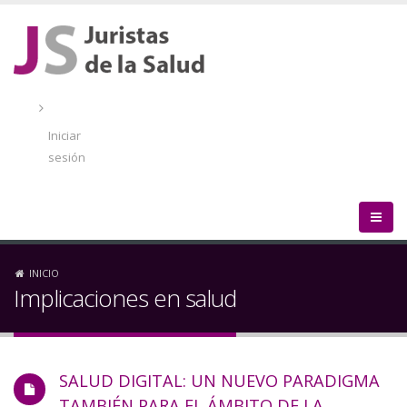
Pasar
al
contenido
principal
Menú
de
Iniciar
cuenta
sesión
de
usuario
Sobrescribir
INICIO
Implicaciones en salud
enlaces
de
SALUD DIGITAL: UN NUEVO PARADIGMA
ayuda
TAMBIÉN PARA EL ÁMBITO DE LA