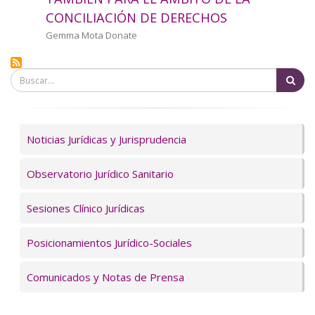
a
CONCILIACIÓN DE DERECHOS
la
Autor/a
Gemma Mota Donate
navegación
Bu
Servicios
Noticias Jurídicas y Jurisprudencia
Observatorio Jurídico Sanitario
Sesiones Clínico Jurídicas
Posicionamientos Jurídico-Sociales
Comunicados y Notas de Prensa