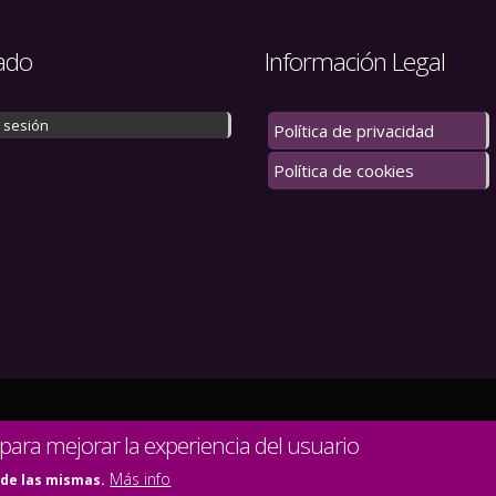
ado
Información Legal
r sesión
Política de privacidad
Política de cookies
 los derechos reservados.
 para mejorar la experiencia del usuario
Más info
 de las mismas.