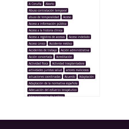
A Coruña
Aborto
Abuso contratación temporal
abuso de temporalidad
Acceso
Acceso a información pública
Acceso a la historia clínica
Acceso a registros de accesos
Acceso indebido
Acceso único
Accidente médico
Accidentes de trabajo
Acción administrativa
Acción concertada
Acreditación
Actividad física
Actividad trasplantadora
actividades juristas salud
actores maliciosos
actuaciones coordinadas
Acuerdo
Adaptación
Adaptación de la normativa española
Adecuación del esfuerzo terapéutico
Administración de Justicia
Administración Pública
Administración sanitaria
Adolescencia
Afección iatrogénica
Agencia Española Protección de Datos