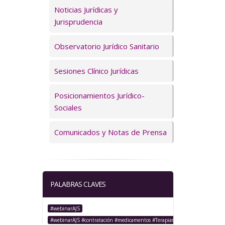
Servicios
Noticias Jurídicas y
Jurisprudencia
Observatorio Jurídico Sanitario
Sesiones Clínico Jurídicas
Posicionamientos Jurídico-
Sociales
Comunicados y Notas de Prensa
PALABRAS CLAVES
#webinarAJS
#webinarAJS #contratación #medicamentos #TerapiasAvanzadas