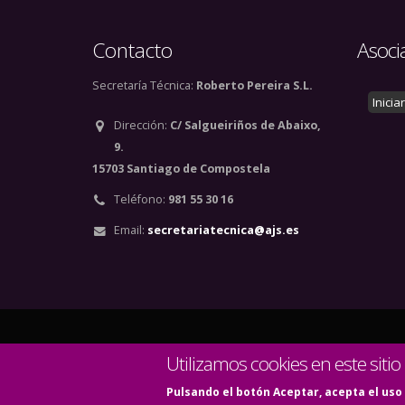
Contacto
Asoci
Secretaría Técnica:
Roberto Pereira S.L.
Inicia
Dirección:
C/ Salgueiriños de Abaixo,
9.
15703 Santiago de Compostela
Teléfono:
981 55 30 16
Email:
secretariatecnica@ajs.es
© Copyright 2020. Todos
Utilizamos cookies en este sitio
Pulsando el botón Aceptar, acepta el uso