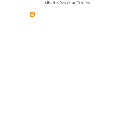
Autor/a
Alberto Palomar Olmeda
la
navegación