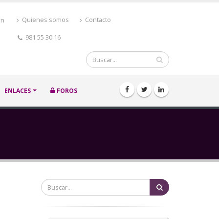
ón
Quienes somos
Contacto
981 55 30 16
Buscar
ENLACES
FOROS
Buscar