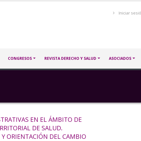
Menú
Iniciar sesi
de
cuenta
de
usuario
CONGRESOS
REVISTA DERECHO Y SALUD
ASOCIADOS
TRATIVAS EN EL ÁMBITO DE
RRITORIAL DE SALUD.
 Y ORIENTACIÓN DEL CAMBIO