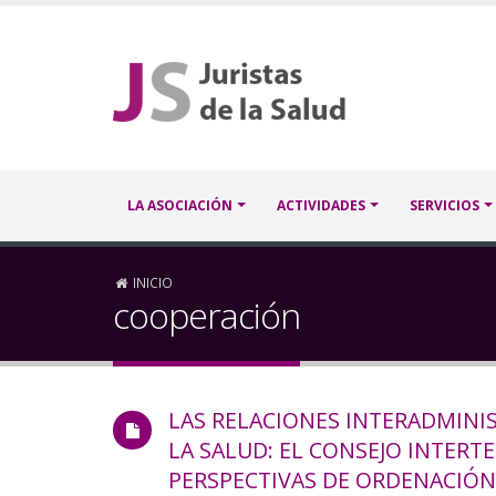
Pasar
al
contenido
principal
Navegación
LA ASOCIACIÓN
ACTIVIDADES
SERVICIOS
principal
Sobrescribir
INICIO
cooperación
enlaces
de
LAS RELACIONES INTERADMINIS
ayuda
LA SALUD: EL CONSEJO INTERTE
a
PERSPECTIVAS DE ORDENACIÓN