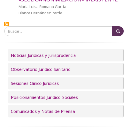
a
Autor/a
María Luisa Romana García
Blanca Hernández Pardo
la
navegación
Bu
Servicios
Noticias Jurídicas y Jurisprudencia
Observatorio Jurídico Sanitario
Sesiones Clínico Jurídicas
Posicionamientos Jurídico-Sociales
Comunicados y Notas de Prensa