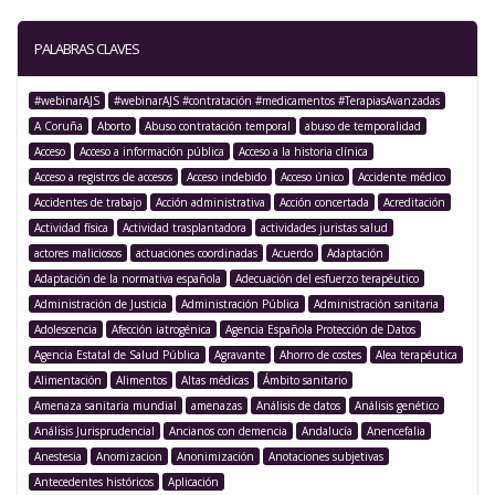
PALABRAS CLAVES
#webinarAJS
#webinarAJS #contratación #medicamentos #TerapiasAvanzadas
A Coruña
Aborto
Abuso contratación temporal
abuso de temporalidad
Acceso
Acceso a información pública
Acceso a la historia clínica
Acceso a registros de accesos
Acceso indebido
Acceso único
Accidente médico
Accidentes de trabajo
Acción administrativa
Acción concertada
Acreditación
Actividad física
Actividad trasplantadora
actividades juristas salud
actores maliciosos
actuaciones coordinadas
Acuerdo
Adaptación
Adaptación de la normativa española
Adecuación del esfuerzo terapéutico
Administración de Justicia
Administración Pública
Administración sanitaria
Adolescencia
Afección iatrogénica
Agencia Española Protección de Datos
Agencia Estatal de Salud Pública
Agravante
Ahorro de costes
Alea terapéutica
Alimentación
Alimentos
Altas médicas
Ámbito sanitario
Amenaza sanitaria mundial
amenazas
Análisis de datos
Análisis genético
Análisis Jurisprudencial
Ancianos con demencia
Andalucía
Anencefalia
Anestesia
Anomizacion
Anonimización
Anotaciones subjetivas
Antecedentes históricos
Aplicación