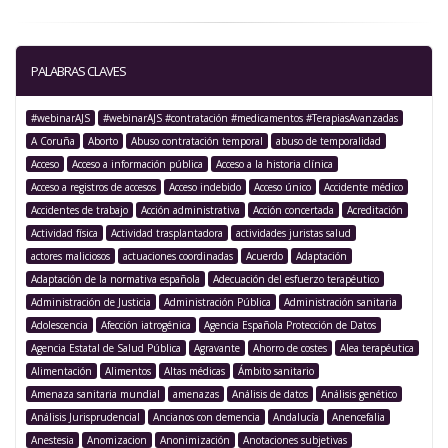
PALABRAS CLAVES
#webinarAJS
#webinarAJS #contratación #medicamentos #TerapiasAvanzadas
A Coruña
Aborto
Abuso contratación temporal
abuso de temporalidad
Acceso
Acceso a información pública
Acceso a la historia clínica
Acceso a registros de accesos
Acceso indebido
Acceso único
Accidente médico
Accidentes de trabajo
Acción administrativa
Acción concertada
Acreditación
Actividad física
Actividad trasplantadora
actividades juristas salud
actores maliciosos
actuaciones coordinadas
Acuerdo
Adaptación
Adaptación de la normativa española
Adecuación del esfuerzo terapéutico
Administración de Justicia
Administración Pública
Administración sanitaria
Adolescencia
Afección iatrogénica
Agencia Española Protección de Datos
Agencia Estatal de Salud Pública
Agravante
Ahorro de costes
Alea terapéutica
Alimentación
Alimentos
Altas médicas
Ámbito sanitario
Amenaza sanitaria mundial
amenazas
Análisis de datos
Análisis genético
Análisis Jurisprudencial
Ancianos con demencia
Andalucía
Anencefalia
Anestesia
Anomizacion
Anonimización
Anotaciones subjetivas