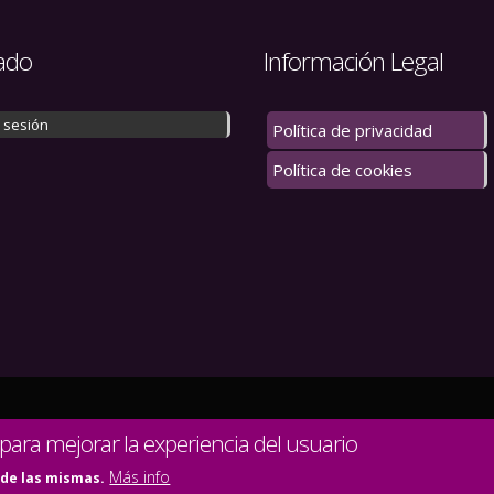
ado
Información Legal
r sesión
Política de privacidad
Política de cookies
 los derechos reservados.
 para mejorar la experiencia del usuario
Más info
 de las mismas.