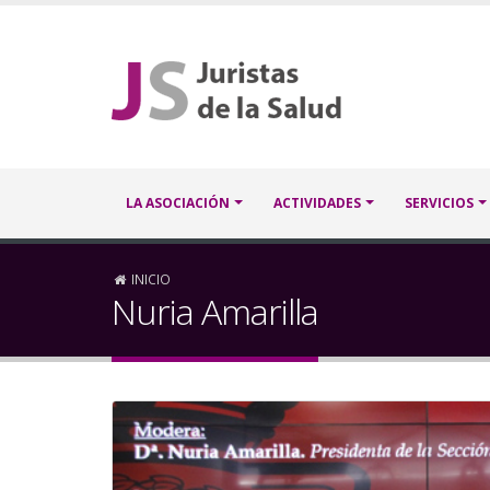
Pasar
al
contenido
principal
Navegación
LA ASOCIACIÓN
ACTIVIDADES
SERVICIOS
principal
Sobrescribir
INICIO
Nuria Amarilla
enlaces
de
ayuda
a