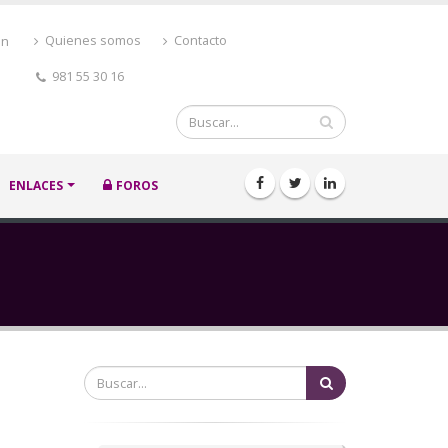
ón
Quienes somos
Contacto
981 55 30 16
Buscar
ENLACES
FOROS
Buscar