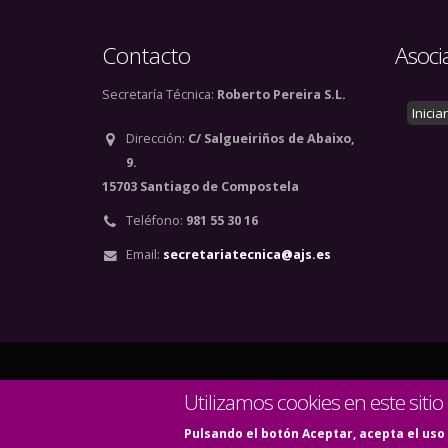
Contacto
Asoci
Secretaría Técnica:
Roberto Pereira S.L.
Inicia
Dirección:
C/ Salgueiriños de Abaixo,
9.
15703 Santiago de Compostela
Teléfono:
981 55 30 16
Email:
secretariatecnica@ajs.es
© Copyright 2020. Todos
Utilizamos cookies en este sitio
Pulsando el botón Aceptar, acepta el uso