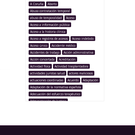
A Coruña
Aborto
Abuso contratación temporal
abuso de temporalidad
Acceso
Acceso a información pública
Acceso a la historia clínica
Acceso a registros de accesos
Acceso indebido
Acceso único
Accidente médico
Accidentes de trabajo
Acción administrativa
Acción concertada
Acreditación
Actividad física
Actividad trasplantadora
actividades juristas salud
actores maliciosos
actuaciones coordinadas
Acuerdo
Adaptación
Adaptación de la normativa española
Adecuación del esfuerzo terapéutico
Administración de Justicia
Administración Pública
Administración sanitaria
Adolescencia
Afección iatrogénica
Agencia Española Protección de Datos