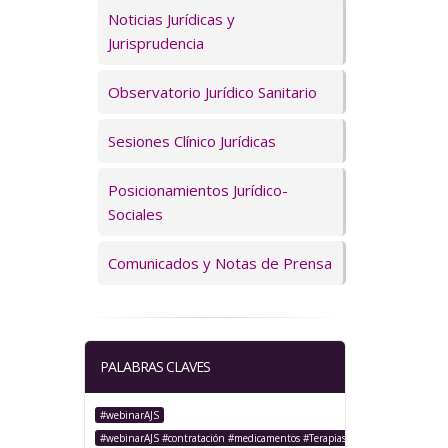
Servicios
Noticias Jurídicas y
Jurisprudencia
Observatorio Jurídico Sanitario
Sesiones Clínico Jurídicas
Posicionamientos Jurídico-
Sociales
Comunicados y Notas de Prensa
PALABRAS CLAVES
#webinarAJS
#webinarAJS #contratación #medicamentos #TerapiasAvanzadas