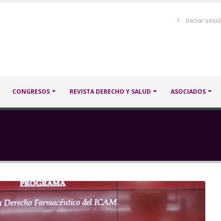
Menú
Iniciar sesi
de
cuenta
de
usuario
CONGRESOS
REVISTA DERECHO Y SALUD
ASOCIADOS