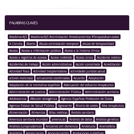
PALABRAS CLAVES
#webinarAJS
#webinarAJS #contratación #medicamentos #TerapiasAvanzadas
A Coruña
Aborto
Abuso contratación temporal
abuso de temporalidad
Acceso
Acceso a información pública
Acceso a la historia clínica
Acceso a registros de accesos
Acceso indebido
Acceso único
Accidente médico
Accidentes de trabajo
Acción administrativa
Acción concertada
Acreditación
Actividad física
Actividad trasplantadora
actividades juristas salud
actores maliciosos
actuaciones coordinadas
Acuerdo
Adaptación
Adaptación de la normativa española
Adecuación del esfuerzo terapéutico
Administración de Justicia
Administración Pública
Administración sanitaria
Adolescencia
Afección iatrogénica
Agencia Española Protección de Datos
Agencia Estatal de Salud Pública
Agravante
Ahorro de costes
Alea terapéutica
Alimentación
Alimentos
Altas médicas
Ámbito sanitario
Amenaza sanitaria mundial
amenazas
Análisis de datos
Análisis genético
Análisis Jurisprudencial
Ancianos con demencia
Andalucía
Anencefalia
Anestesia
Anomizacion
Anonimización
Anotaciones subjetivas