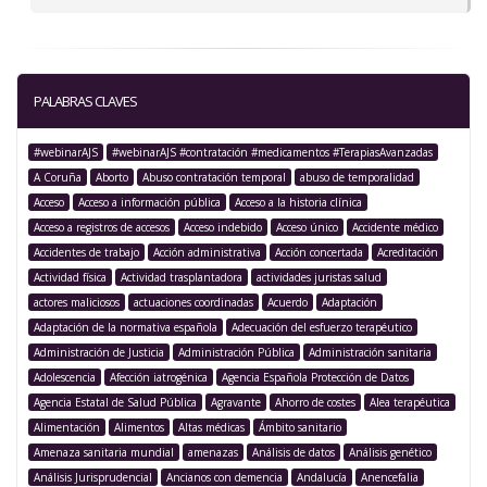
PALABRAS CLAVES
#webinarAJS
#webinarAJS #contratación #medicamentos #TerapiasAvanzadas
A Coruña
Aborto
Abuso contratación temporal
abuso de temporalidad
Acceso
Acceso a información pública
Acceso a la historia clínica
Acceso a registros de accesos
Acceso indebido
Acceso único
Accidente médico
Accidentes de trabajo
Acción administrativa
Acción concertada
Acreditación
Actividad física
Actividad trasplantadora
actividades juristas salud
actores maliciosos
actuaciones coordinadas
Acuerdo
Adaptación
Adaptación de la normativa española
Adecuación del esfuerzo terapéutico
Administración de Justicia
Administración Pública
Administración sanitaria
Adolescencia
Afección iatrogénica
Agencia Española Protección de Datos
Agencia Estatal de Salud Pública
Agravante
Ahorro de costes
Alea terapéutica
Alimentación
Alimentos
Altas médicas
Ámbito sanitario
Amenaza sanitaria mundial
amenazas
Análisis de datos
Análisis genético
Análisis Jurisprudencial
Ancianos con demencia
Andalucía
Anencefalia