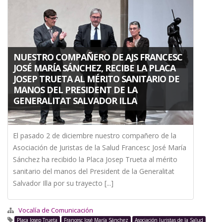
a
la
navegación
NUESTRO COMPAÑERO DE AJS FRANCESC
JOSÉ MARÍA SÁNCHEZ, RECIBE LA PLACA
JOSEP TRUETA AL MÉRITO SANITARIO DE
MANOS DEL PRESIDENT DE LA
GENERALITAT SALVADOR ILLA
El pasado 2 de diciembre nuestro compañero de la
Asociación de Juristas de la Salud Francesc José María
Sánchez ha recibido la Placa Josep Trueta al mérito
sanitario del manos del President de la Generalitat
Salvador Illa por su trayecto [...]
Vocalía de Comunicación
Placa Josep Trueta
Francesc José María Sánchez
Asociación Juristas de la Salud