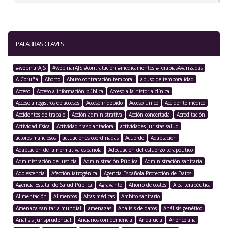
PALABRAS CLAVES
#webinarAJS
#webinarAJS #contratación #medicamentos #TerapiasAvanzadas
A Coruña
Aborto
Abuso contratación temporal
abuso de temporalidad
Acceso
Acceso a información pública
Acceso a la historia clínica
Acceso a registros de accesos
Acceso indebido
Acceso único
Accidente médico
Accidentes de trabajo
Acción administrativa
Acción concertada
Acreditación
Actividad física
Actividad trasplantadora
actividades juristas salud
actores maliciosos
actuaciones coordinadas
Acuerdo
Adaptación
Adaptación de la normativa española
Adecuación del esfuerzo terapéutico
Administración de Justicia
Administración Pública
Administración sanitaria
Adolescencia
Afección iatrogénica
Agencia Española Protección de Datos
Agencia Estatal de Salud Pública
Agravante
Ahorro de costes
Alea terapéutica
Alimentación
Alimentos
Altas médicas
Ámbito sanitario
Amenaza sanitaria mundial
amenazas
Análisis de datos
Análisis genético
Análisis Jurisprudencial
Ancianos con demencia
Andalucía
Anencefalia