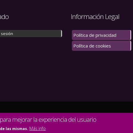
ado
Información Legal
r sesión
Política de privacidad
Política de cookies
 los derechos reservados.
 para mejorar la experiencia del usuario
Más info
 de las mismas.