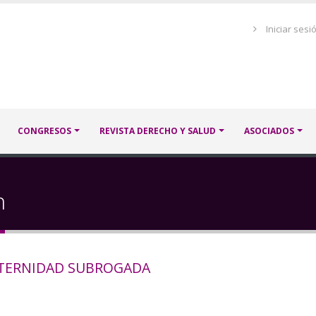
Menú
Iniciar sesi
de
cuenta
de
usuario
CONGRESOS
REVISTA DERECHO Y SALUD
ASOCIADOS
n
TERNIDAD SUBROGADA