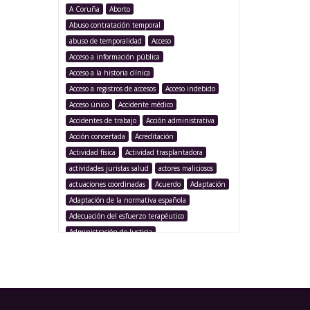
A Coruña
Aborto
Abuso contratación temporal
abuso de temporalidad
Acceso
Acceso a información pública
Acceso a la historia clínica
Acceso a registros de accesos
Acceso indebido
Acceso único
Accidente médico
Accidentes de trabajo
Acción administrativa
Acción concertada
Acreditación
Actividad física
Actividad trasplantadora
actividades juristas salud
actores maliciosos
actuaciones coordinadas
Acuerdo
Adaptación
Adaptación de la normativa española
Adecuación del esfuerzo terapéutico
Administración de Justicia
Administración Pública
Administración sanitaria
Adolescencia
Afección iatrogénica
Agencia Española Protección de Datos