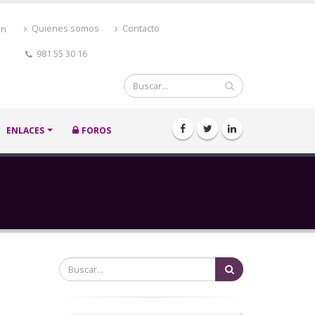
ón
Quienes somos
Contacto
981 55 30 16
Buscar
ENLACES
FOROS
Buscar