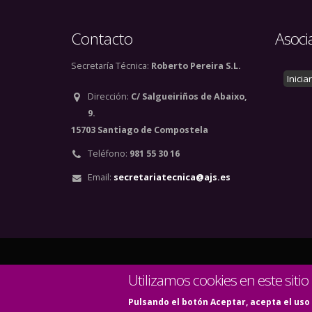
Contacto
Asoci
Secretaría Técnica:
Roberto Pereira S.L.
Inicia
Dirección:
C/ Salgueiriños de Abaixo,
9.
15703 Santiago de Compostela
Teléfono:
981 55 30 16
Email:
secretariatecnica@ajs.es
© Copyright 2020. Todos
Utilizamos cookies en este sitio
Pulsando el botón Aceptar, acepta el uso