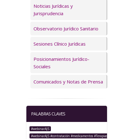
Servicios
Noticias Jurídicas y
Jurisprudencia
Observatorio Jurídico Sanitario
Sesiones Clínico Jurídicas
Posicionamientos Jurídico-
Sociales
Comunicados y Notas de Prensa
PALABRAS CLAVES
#webinarAJS
#webinarAJS #contratación #medicamentos #TerapiasAvanzadas