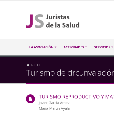
Pasar
al
contenido
principal
Navegación
LA ASOCIACIÓN
ACTIVIDADES
SERVICIOS
principal
Sobrescribir
INICIO
Turismo de circunvalació
enlaces
de
TURISMO REPRODUCTIVO Y MA
ayuda
Autor/a
Javier García Amez
a
María Martín Ayala