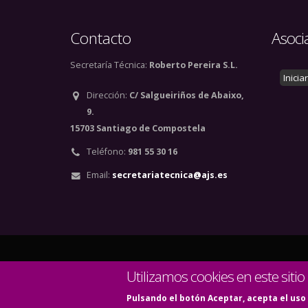
Contacto
Asoci
Secretaría Técnica:
Roberto Pereira S.L.
Inicia
Dirección:
C/ Salgueiriños de Abaixo,
9.
15703 Santiago de Compostela
Teléfono:
981 55 30 16
Email:
secretariatecnica@ajs.es
© Copyright 2020. Todos
Utilizamos cookies en este sitio
Pulsando el botón Aceptar, acepta el uso