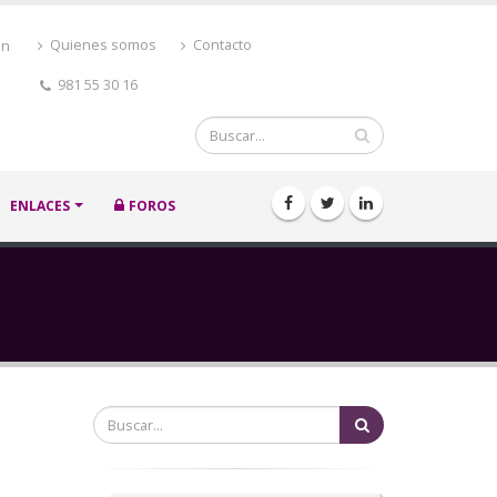
ón
Quienes somos
Contacto
981 55 30 16
Buscar
ENLACES
FOROS
Buscar