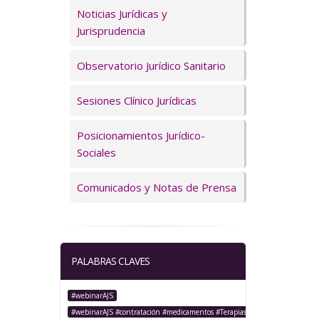
Servicios
Noticias Jurídicas y
Jurisprudencia
Observatorio Jurídico Sanitario
Sesiones Clínico Jurídicas
Posicionamientos Jurídico-
Sociales
Comunicados y Notas de Prensa
PALABRAS CLAVES
#webinarAJS
#webinarAJS #contratación #medicamentos #TerapiasAvanzadas