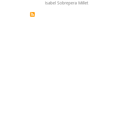
Autor/a
Isabel Sobrepera Millet
la
navegación