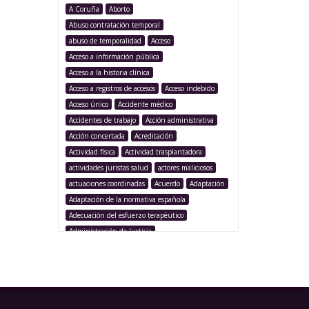
A Coruña
Aborto
Abuso contratación temporal
abuso de temporalidad
Acceso
Acceso a información pública
Acceso a la historia clínica
Acceso a registros de accesos
Acceso indebido
Acceso único
Accidente médico
Accidentes de trabajo
Acción administrativa
Acción concertada
Acreditación
Actividad física
Actividad trasplantadora
actividades juristas salud
actores maliciosos
actuaciones coordinadas
Acuerdo
Adaptación
Adaptación de la normativa española
Adecuación del esfuerzo terapéutico
Administración de Justicia
Administración Pública
Administración sanitaria
Adolescencia
Afección iatrogénica
Agencia Española Protección de Datos