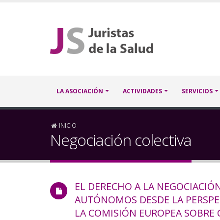
Pasar
al
contenido
principal
Navegación
LA ASOCIACIÓN
ACTIVIDADES
SERVICIOS
principal
Sobrescribir
INICIO
Negociación colectiva
enlaces
de
EL DERECHO A LA NEGOCIACIÓ
ayuda
AUTÓNOMOS DESDE LA PERSPEC
a
LA COMISIÓN EUROPEA SOBRE