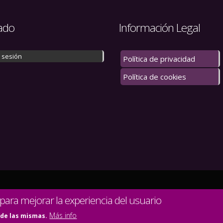
ado
Información Legal
r sesión
Política de privacidad
Política de cookies
 los derechos reservados.
 para mejorar la experiencia del usuario
Más info
 de las mismas.