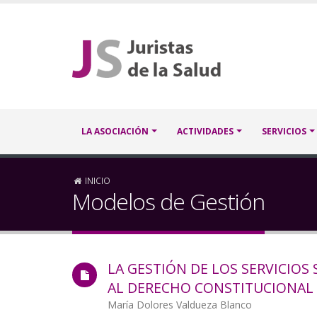
Pasar
al
contenido
principal
Navegación
LA ASOCIACIÓN
ACTIVIDADES
SERVICIOS
principal
Sobrescribir
INICIO
Modelos de Gestión
enlaces
de
LA GESTIÓN DE LOS SERVICIOS 
ayuda
AL DERECHO CONSTITUCIONAL 
a
Autor/a
María Dolores Valdueza Blanco