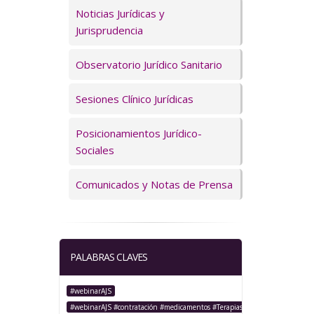
Servicios
Noticias Jurídicas y
Jurisprudencia
Observatorio Jurídico Sanitario
Sesiones Clínico Jurídicas
Posicionamientos Jurídico-
Sociales
Comunicados y Notas de Prensa
PALABRAS CLAVES
#webinarAJS
#webinarAJS #contratación #medicamentos #TerapiasAvanzadas