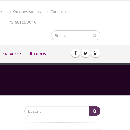
ón
Quienes somos
Contacto
981 55 30 16
Buscar
ENLACES
FOROS
Buscar