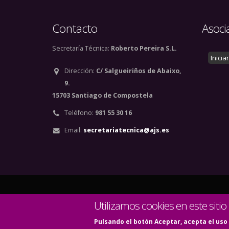
Contacto
Asoci
Secretaría Técnica:
Roberto Pereira S.L.
Inicia
Dirección:
C/ Salgueiriños de Abaixo,
9.
15703 Santiago de Compostela
Teléfono:
981 55 30 16
Email:
secretariatecnica@ajs.es
© Copyright 2020. Todos
Utilizamos cookies en este sitio
Pulsando el botón Aceptar, acepta el uso