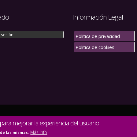
ado
Información Legal
r sesión
Política de privacidad
Política de cookies
 los derechos reservados.
 para mejorar la experiencia del usuario
Más info
 de las mismas.