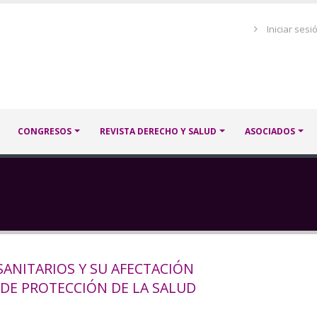
Menú
Iniciar sesi
de
cuenta
de
usuario
CONGRESOS
REVISTA DERECHO Y SALUD
ASOCIADOS
SANITARIOS Y SU AFECTACIÓN
DE PROTECCIÓN DE LA SALUD