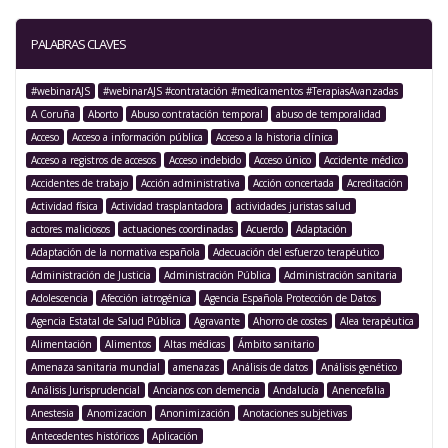
PALABRAS CLAVES
#webinarAJS
#webinarAJS #contratación #medicamentos #TerapiasAvanzadas
A Coruña
Aborto
Abuso contratación temporal
abuso de temporalidad
Acceso
Acceso a información pública
Acceso a la historia clínica
Acceso a registros de accesos
Acceso indebido
Acceso único
Accidente médico
Accidentes de trabajo
Acción administrativa
Acción concertada
Acreditación
Actividad física
Actividad trasplantadora
actividades juristas salud
actores maliciosos
actuaciones coordinadas
Acuerdo
Adaptación
Adaptación de la normativa española
Adecuación del esfuerzo terapéutico
Administración de Justicia
Administración Pública
Administración sanitaria
Adolescencia
Afección iatrogénica
Agencia Española Protección de Datos
Agencia Estatal de Salud Pública
Agravante
Ahorro de costes
Alea terapéutica
Alimentación
Alimentos
Altas médicas
Ámbito sanitario
Amenaza sanitaria mundial
amenazas
Análisis de datos
Análisis genético
Análisis Jurisprudencial
Ancianos con demencia
Andalucía
Anencefalia
Anestesia
Anomizacion
Anonimización
Anotaciones subjetivas
Antecedentes históricos
Aplicación