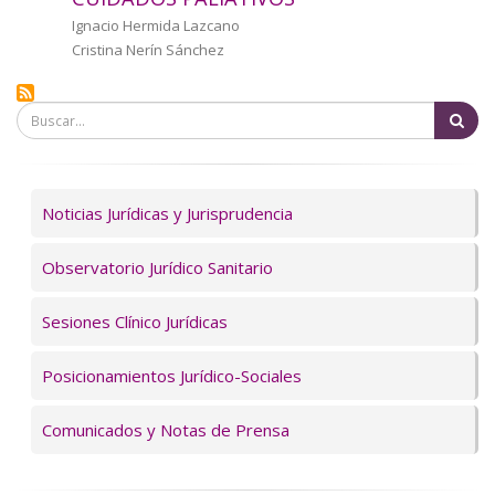
a
Autor/a
Ignacio Hermida Lazcano
Cristina Nerín Sánchez
la
navegación
Bu
Servicios
Noticias Jurídicas y Jurisprudencia
Observatorio Jurídico Sanitario
Sesiones Clínico Jurídicas
Posicionamientos Jurídico-Sociales
Comunicados y Notas de Prensa