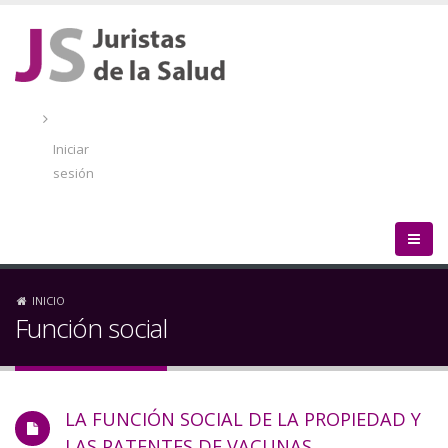
Pasar
al
contenido
principal
Menú
de
Iniciar
cuenta
sesión
de
usuario
Sobrescribir
INICIO
Función social
enlaces
de
LA FUNCIÓN SOCIAL DE LA PROPIEDAD Y
ayuda
LAS PATENTES DE VACUNAS