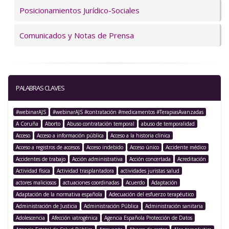
Posicionamientos Jurídico-Sociales
Comunicados y Notas de Prensa
PALABRAS CLAVES
#webinarAJS
#webinarAJS #contratación #medicamentos #TerapiasAvanzadas
A Coruña
Aborto
Abuso contratación temporal
abuso de temporalidad
Acceso
Acceso a información pública
Acceso a la historia clínica
Acceso a registros de accesos
Acceso indebido
Acceso único
Accidente médico
Accidentes de trabajo
Acción administrativa
Acción concertada
Acreditación
Actividad física
Actividad trasplantadora
actividades juristas salud
actores maliciosos
actuaciones coordinadas
Acuerdo
Adaptación
Adaptación de la normativa española
Adecuación del esfuerzo terapéutico
Administración de Justicia
Administración Pública
Administración sanitaria
Adolescencia
Afección iatrogénica
Agencia Española Protección de Datos