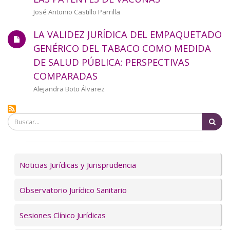
a
Autor/a
José Antonio Castillo Parrilla
la
LA VALIDEZ JURÍDICA DEL EMPAQUETADO
navegación
GENÉRICO DEL TABACO COMO MEDIDA
DE SALUD PÚBLICA: PERSPECTIVAS
COMPARADAS
Autor/a
Alejandra Boto Álvarez
Bu
Servicios
Noticias Jurídicas y Jurisprudencia
Observatorio Jurídico Sanitario
Sesiones Clínico Jurídicas